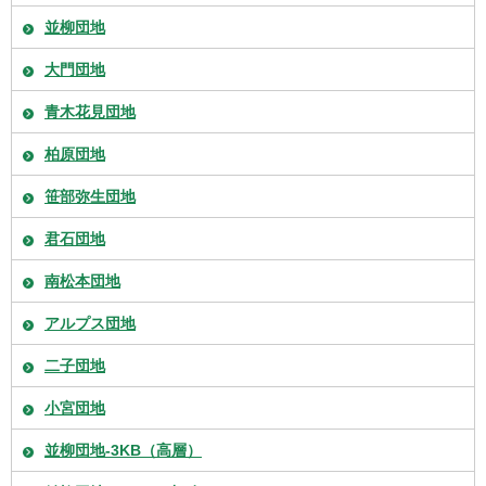
並柳団地
大門団地
青木花見団地
柏原団地
笹部弥生団地
君石団地
南松本団地
アルプス団地
二子団地
小宮団地
並柳団地-3KB（高層）