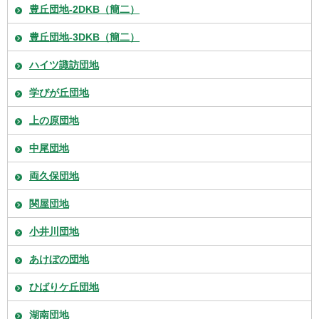
豊丘団地-2DKB（簡二）
豊丘団地-3DKB（簡二）
ハイツ諏訪団地
学びが丘団地
上の原団地
中尾団地
両久保団地
関屋団地
小井川団地
あけぼの団地
ひばりケ丘団地
湖南団地