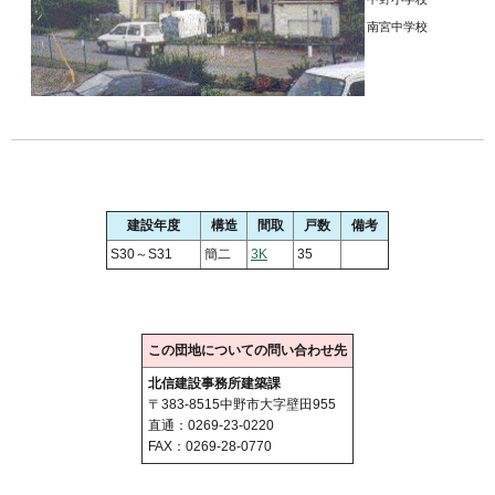
南宮中学校
建設年度
構造
間取
戸数
備考
S30～S31
簡二
3K
35
この団地についての問い合わせ先
北信建設事務所建築課
〒383-8515中野市大字壁田955
直通：0269-23-0220
FAX：0269-28-0770