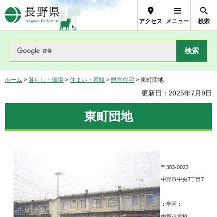
長野県Nagano Prefecture
アクセス
メニュー
検索
ホーム
>
暮らし・環境
>
住まい・景観
>
県営住宅
> 東町団地
更新日：2025年7月9日
東町団地
〒383-0022
中野市中央2丁目7
：学区：
中野小学校