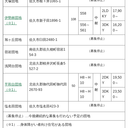
（募集停止）
大塚団地
佐久市根々井1065-1
2LD
17,90
S58
KY
0～
伊勢林団地
中
108
佐久市新子田1896-1
（※1）
耐
S56～
3DK
16,20
S61
Y
0～
（募集停止）
旭ヶ丘団地
佐久市臼田2480-1
南佐久郡佐久穂町宿岩1
（募集停止）
宿岩団地
54-3
北佐久郡軽井沢町長倉5
（募集停止）
浅間台団地
527-2
H8～H
2DK
19,50
10
Y
0～
平和台団地
北佐久郡御代田町御代田
中
50
（※1）
2670-93
耐
H8～H
3DK
23,50
10
Y
0～
（募集停止）
塩名田団地
佐久市塩名田423-3
（募集停止）…今後継続的な募集を行わない予定の団地
（※1）…身体障がい者向け住宅がある団地