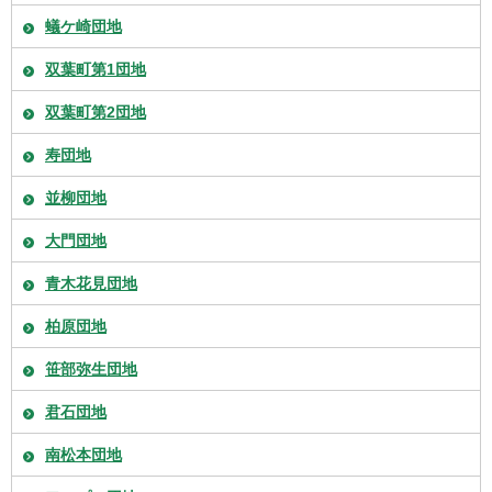
蟻ケ崎団地
双葉町第1団地
双葉町第2団地
寿団地
並柳団地
大門団地
青木花見団地
柏原団地
笹部弥生団地
君石団地
南松本団地