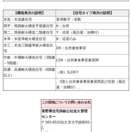
【構造表示の説明】
【住宅タイプ表示の説明】
木造：木造建住宅
算用数字：室数
簡平：簡易耐火構造平屋建住宅
K：台所
簡二：簡易耐火構造二階建住宅
Y：浴室（風呂釜・浴槽付）
木準：木造準耐火構造住宅
B：浴室のみ
木三：木造三階建準耐火構造住
DK：台所兼食事室
宅
中耐：中層耐火構造住宅（3階建
LDK：台所兼食事室兼居間
～5階建）
高層：高層耐火構造住宅（6階建
（例）3LDKY
以上）
…3室と台所兼食事室兼居間及び浴室（風呂
釜・浴槽付）…
この団地についての問い合わせ先
長野県住宅供給公社佐久管理
センター
〒385-8533佐久市大字跡部65-
1