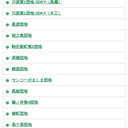
川原第1団地-3DKY（高層）
川原第1団地-3DKY（木三）
黒彦団地
相之島団地
駒沢新町第2団地
若槻団地
柳原団地
サンコーポましま団地
黒姫団地
篠ノ井第4団地
柳町団地
高ケ原団地