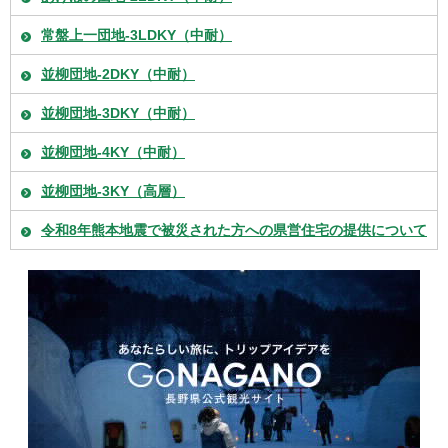
常盤上一団地-3LDKY（中耐）
並柳団地-2DKY（中耐）
並柳団地-3DKY（中耐）
並柳団地-4KY（中耐）
並柳団地-3KY（高層）
令和8年熊本地震で被災された方への県営住宅の提供について