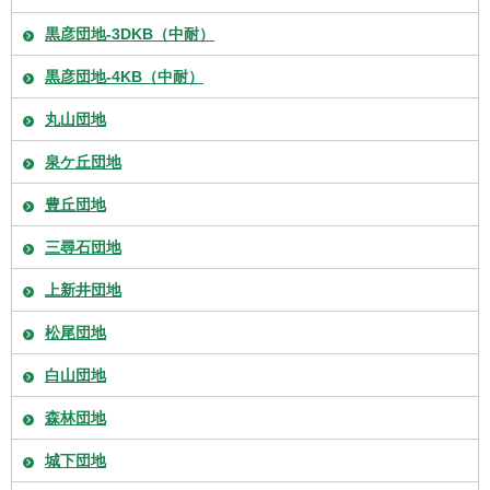
黒彦団地-3DKB（中耐）
黒彦団地-4KB（中耐）
丸山団地
泉ケ丘団地
豊丘団地
三尋石団地
上新井団地
松尾団地
白山団地
森林団地
城下団地