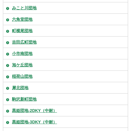
みこと川団地
六角堂団地
町横尾団地
吉田広町団地
小市南団地
旭ケ丘団地
稲荷山団地
犀北団地
駒沢新町団地
黒姫団地-2DKY（中耐）
黒姫団地-3DKY（中耐）