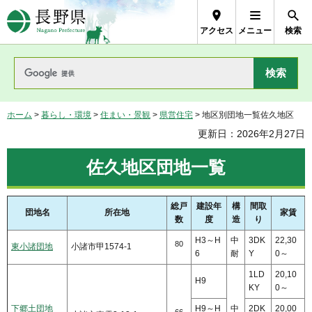
長野県Nagano Prefecture
アクセス
メニュー
検索
ホーム
>
暮らし・環境
>
住まい・景観
>
県営住宅
> 地区別団地一覧佐久地区
更新日：2026年2月27日
佐久地区団地一覧
総戸
建設年
構
間取
団地名
所在地
家賃
数
度
造
り
H3～H
中
3DK
22,30
80
東小諸団地
小諸市甲1574-1
6
耐
Y
0～
1LD
20,10
H9
KY
0～
下郷土団地
H9～H
中
2DK
20,00