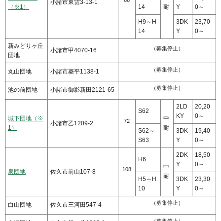
66
小諸市東雲3-13-1
（※1）
14
耐
Y
0～
H9～H
3DK
23,70
14
Y
0～
新みどりヶ丘
（募集停止）
小諸市甲4070-16
団地
（募集停止）
丸山団地
小諸市菱平1138-1
（募集停止）
池の前団地
小諸市御影新田2121-65
2LD
20,20
S62
KY
0～
城下団地（※
中
72
小諸市乙1209-2
1）
耐
S62～
3DK
19,40
S63
Y
0～
2DK
18,50
H6
Y
0～
中
108
泉団地
佐久市前山107-8
耐
H5～H
3DK
23,30
10
Y
0～
（募集停止）
白山団地
佐久市三河田547-4