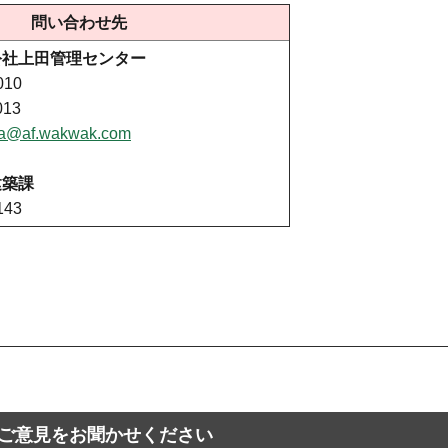
問い合わせ先
公社上田管理センター
010
013
da@af.wakwak.com
建築課
143
ご意見をお聞かせください