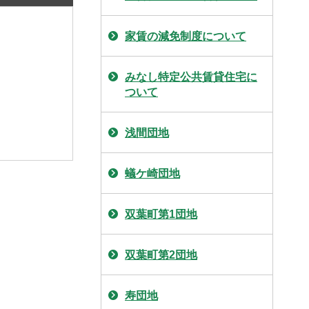
家賃の減免制度について
みなし特定公共賃貸住宅に
ついて
浅間団地
蟻ケ崎団地
双葉町第1団地
双葉町第2団地
寿団地