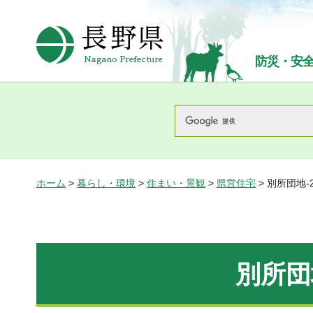
長野県Nagano Prefecture
防災・安
ホーム
>
暮らし・環境
>
住まい・景観
>
県営住宅
> 別所団地-
別所団