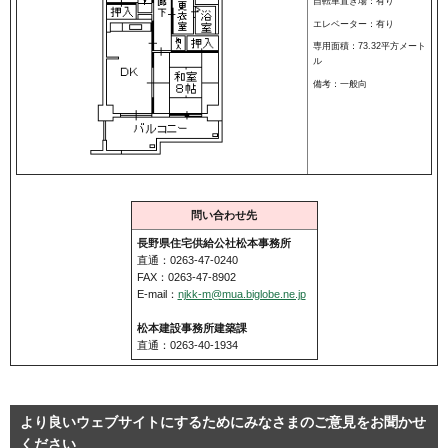
自転車置き場：有り
エレベーター：有り
専用面積：73.32平方メート
ル
備考：一般向
問い合わせ先
長野県住宅供給公社松本事務所
直通：0263-47-0240
FAX：0263-47-8902
E-mail：
njkk-m@mua.biglobe.ne.jp
松本建設事務所建築課
直通：0263-40-1934
より良いウェブサイトにするためにみなさまのご意見をお聞かせ
ください