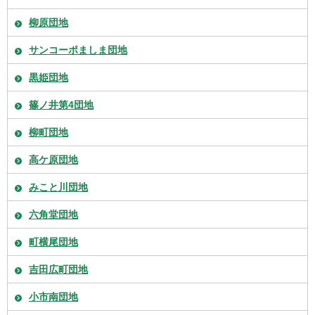
柳原団地
サンコーポましま団地
黒姫団地
篠ノ井第4団地
柳町団地
高ケ原団地
みこと川団地
六角堂団地
町横尾団地
吉田広町団地
小市南団地