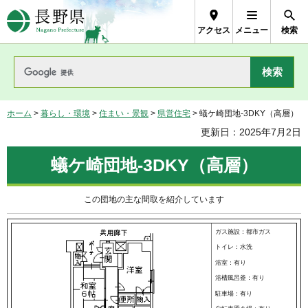
長野県Nagano Prefecture
アクセス
メニュー
検索
ホーム
>
暮らし・環境
>
住まい・景観
>
県営住宅
> 蟻ケ崎団地-3DKY（高層）
更新日：2025年7月2日
蟻ケ崎団地-3DKY（高層）
この団地の主な間取を紹介しています
ガス施設：都市ガス
トイレ：水洗
浴室：有り
浴槽風呂釜：有り
駐車場：有り