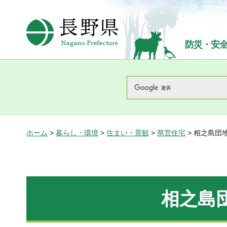
長野県Nagano Prefecture
防災・安
ホーム
>
暮らし・環境
>
住まい・景観
>
県営住宅
> 相之島団地
相之島団