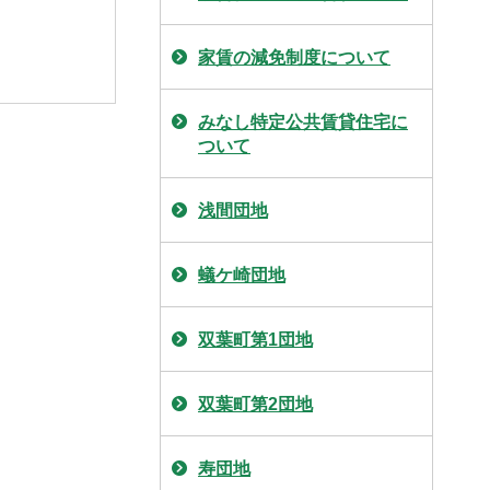
家賃の減免制度について
みなし特定公共賃貸住宅に
ついて
浅間団地
蟻ケ崎団地
双葉町第1団地
双葉町第2団地
寿団地