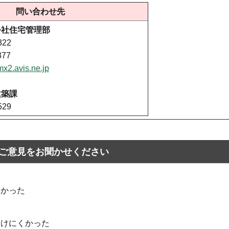
問い合わせ先
公社住宅管理部
322
377
x2.avis.ne.jp
建築課
529
ご意見をお聞かせください
なかった
つけにくかった