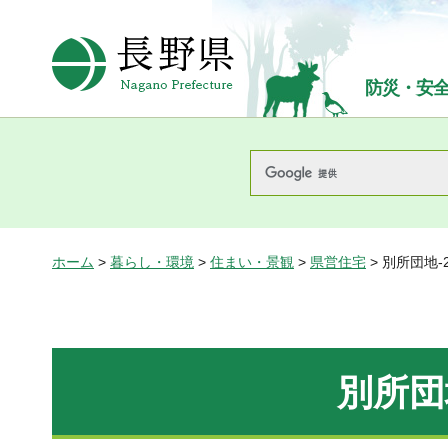
長野県Nagano Prefecture
防災・安
ホーム
>
暮らし・環境
>
住まい・景観
>
県営住宅
> 別所団地-
別所団