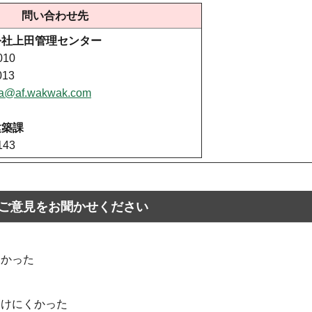
問い合わせ先
公社上田管理センター
010
013
da@af.wakwak.com
建築課
143
ご意見をお聞かせください
なかった
つけにくかった