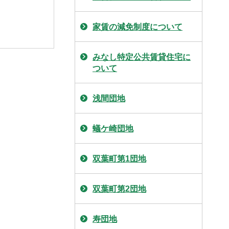
家賃の減免制度について
みなし特定公共賃貸住宅に
ついて
浅間団地
蟻ケ崎団地
双葉町第1団地
双葉町第2団地
寿団地