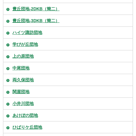
豊丘団地-2DKB（簡二）
豊丘団地-3DKB（簡二）
ハイツ諏訪団地
学びが丘団地
上の原団地
中尾団地
両久保団地
関屋団地
小井川団地
あけぼの団地
ひばりケ丘団地