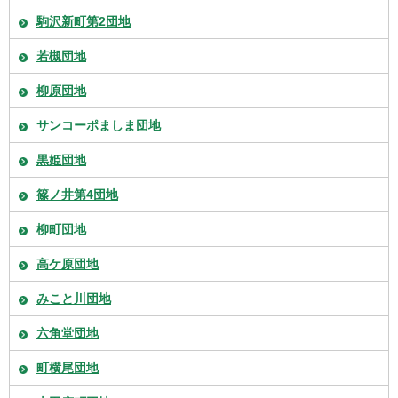
駒沢新町第2団地
若槻団地
柳原団地
サンコーポましま団地
黒姫団地
篠ノ井第4団地
柳町団地
高ケ原団地
みこと川団地
六角堂団地
町横尾団地