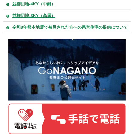
並柳団地-4KY（中耐）
並柳団地-3KY（高層）
令和8年熊本地震で被災された方への県営住宅の提供について