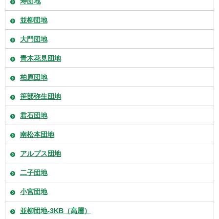
寿団地
並柳団地
大門団地
青木花見団地
柏原団地
笹部弥生団地
君石団地
南松本団地
アルプス団地
二子団地
小宮団地
並柳団地-3KB（高層）