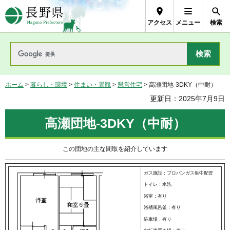
長野県Nagano Prefecture
アクセス
メニュー
検索
ホーム
>
暮らし・環境
>
住まい・景観
>
県営住宅
> 高瀬団地-3DKY（中耐）
更新日：2025年7月9日
高瀬団地-3DKY（中耐）
この団地の主な間取を紹介しています
ガス施設：プロパンガス集中配管
トイレ：水洗
浴室：有り
浴槽風呂釜：有り
駐車場：有り