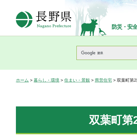
長野県Nagano Prefecture
防災・安
ホーム
>
暮らし・環境
>
住まい・景観
>
県営住宅
> 双葉町第2
双葉町第2