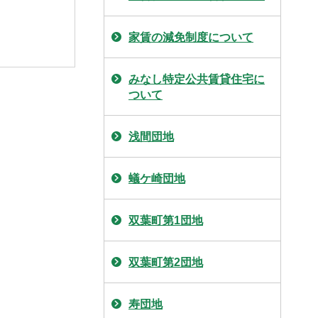
家賃の減免制度について
みなし特定公共賃貸住宅に
ついて
浅間団地
蟻ケ崎団地
双葉町第1団地
双葉町第2団地
寿団地