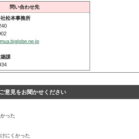
問い合わせ先
公社松本事務所
240
902
ua.biglobe.ne.jp
建築課
934
ご意見をお聞かせください
なかった
つけにくかった