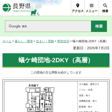
長野県Nagano Prefecture
アクセス
メニュー
検索
ホーム
>
暮らし・環境
>
住まい・景観
>
県営住宅
> 蟻ケ崎団地-2DKY（高層）
更新日：2025年7月2日
蟻ケ崎団地-2DKY（高層）
この団地の主な間取を紹介しています
ガス施設：都市ガス
トイレ：水洗
浴室：有り
浴槽風呂釜：有り
駐車場：有り