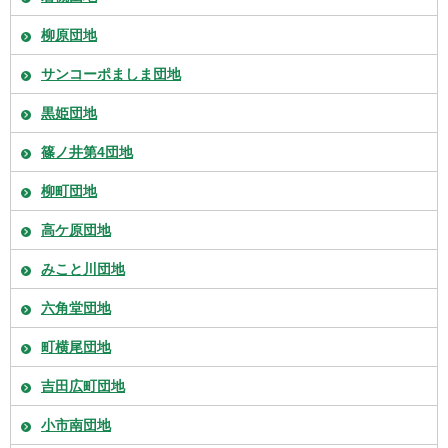
柳原団地
サンコーポましま団地
黒姫団地
篠ノ井第4団地
柳町団地
高ケ原団地
みこと川団地
六角堂団地
町横尾団地
吉田広町団地
小市南団地