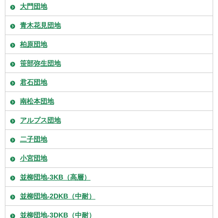
大門団地
青木花見団地
柏原団地
笹部弥生団地
君石団地
南松本団地
アルプス団地
二子団地
小宮団地
並柳団地-3KB（高層）
並柳団地-2DKB（中耐）
並柳団地-3DKB（中耐）