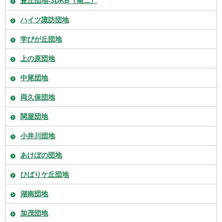
豊丘団地-3DKB（簡二）
ハイツ諏訪団地
学びが丘団地
上の原団地
中尾団地
両久保団地
関屋団地
小井川団地
あけぼの団地
ひばりケ丘団地
湖南団地
加茂団地