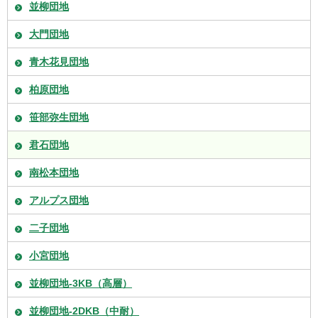
並柳団地
大門団地
青木花見団地
柏原団地
笹部弥生団地
君石団地
南松本団地
アルプス団地
二子団地
小宮団地
並柳団地-3KB（高層）
並柳団地-2DKB（中耐）