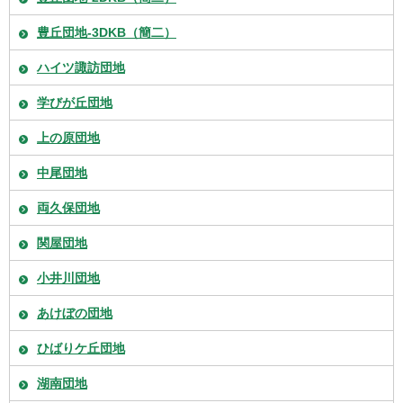
豊丘団地-3DKB（簡二）
ハイツ諏訪団地
学びが丘団地
上の原団地
中尾団地
両久保団地
関屋団地
小井川団地
あけぼの団地
ひばりケ丘団地
湖南団地