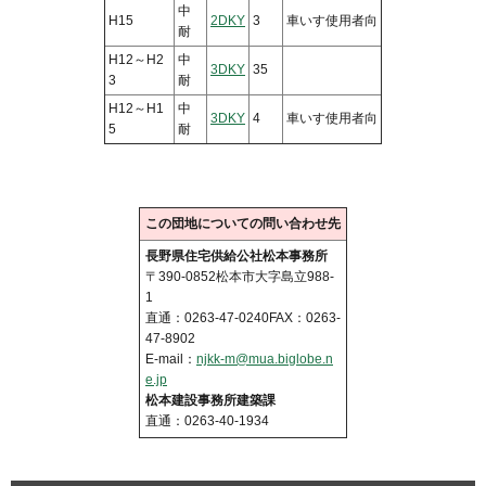
中
H15
2DKY
3
車いす使用者向
耐
H12～H2
中
3DKY
35
3
耐
H12～H1
中
3DKY
4
車いす使用者向
5
耐
この団地についての問い合わせ先
長野県住宅供給公社松本事務所
〒390-0852松本市大字島立988-
1
直通：0263-47-0240FAX：0263-
47-8902
E-mail：
njkk-m@mua.biglobe.n
e.jp
松本建設事務所建築課
直通：0263-40-1934