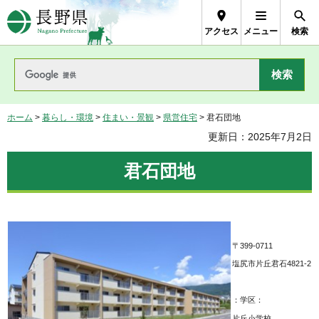
長野県Nagano Prefecture
アクセス
メニュー
検索
ホーム
>
暮らし・環境
>
住まい・景観
>
県営住宅
> 君石団地
更新日：2025年7月2日
君石団地
〒399-0711
塩尻市片丘君石4821-2
：学区：
片丘小学校