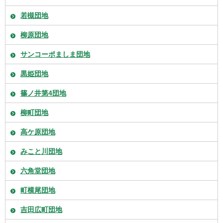
若槻団地
柳原団地
サンコーポましま団地
黒姫団地
篠ノ井第4団地
柳町団地
高ケ原団地
みこと川団地
六角堂団地
町横尾団地
吉田広町団地