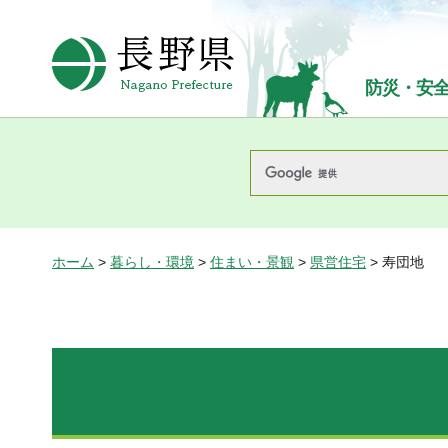
長野県Nagano Prefecture
防災・安
ホーム
>
暮らし・環境
>
住まい・景観
>
県営住宅
> 寿団地