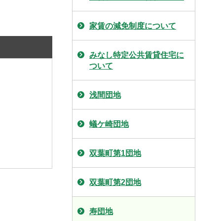
家賃の減免制度について
みなし特定公共賃貸住宅に
ついて
浅間団地
蟻ケ崎団地
双葉町第1団地
双葉町第2団地
寿団地