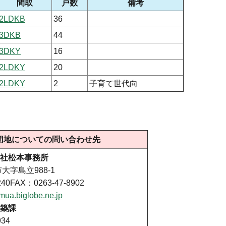
間取
戸数
備考
2LDKB
36
3DKB
44
3DKY
16
2LDKY
20
2LDKY
2
子育て世代向
団地についての問い合わせ先
社松本事務所
市大字島立988-1
40FAX：0263-47-8902
ua.biglobe.ne.jp
築課
34