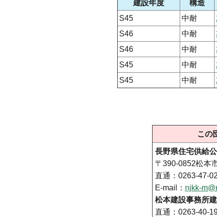
建設年度
構造
S45
中耐
S46
中耐
S46
中耐
S45
中耐
S45
中耐
この
長野県住宅供給公
〒390-0852松本
直通：0263-47-02
E-mail：
njkk-m@m
松本建設事務所建
直通：0263-40-19