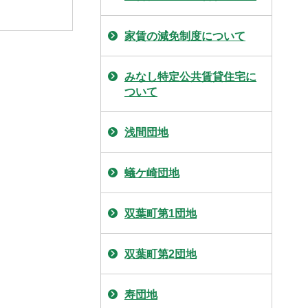
家賃の減免制度について
みなし特定公共賃貸住宅に
ついて
浅間団地
蟻ケ崎団地
双葉町第1団地
双葉町第2団地
寿団地