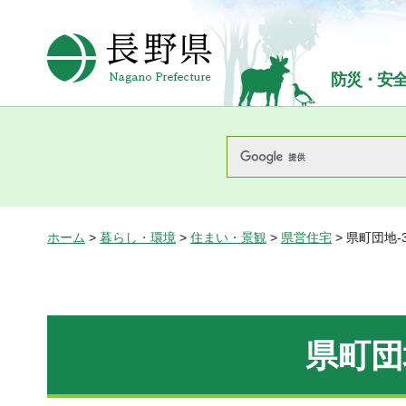
長野県Nagano Prefecture
防災・安
ホーム
>
暮らし・環境
>
住まい・景観
>
県営住宅
> 県町団地-
県町団