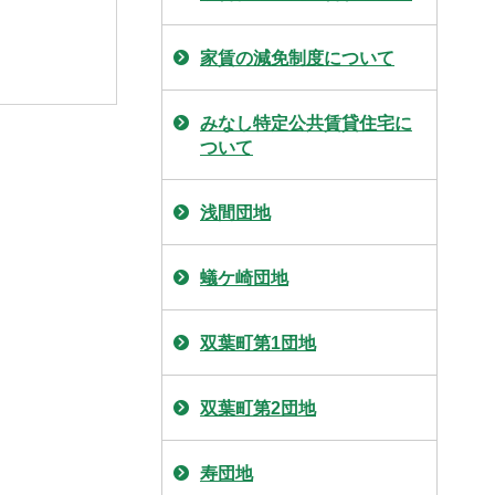
家賃の減免制度について
みなし特定公共賃貸住宅に
ついて
浅間団地
蟻ケ崎団地
双葉町第1団地
双葉町第2団地
寿団地