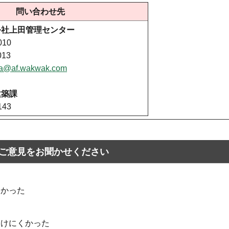
問い合わせ先
公社上田管理センター
010
013
da@af.wakwak.com
建築課
143
ご意見をお聞かせください
なかった
つけにくかった