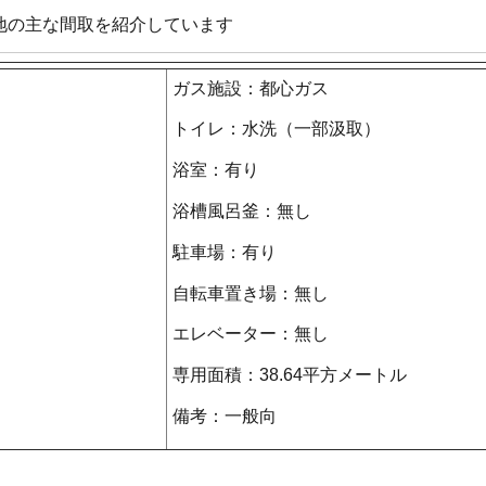
地の主な間取を紹介しています
ガス施設：都心ガス
トイレ：水洗（一部汲取）
浴室：有り
浴槽風呂釜：無し
駐車場：有り
自転車置き場：無し
エレベーター：無し
専用面積：38.64平方メートル
備考：一般向