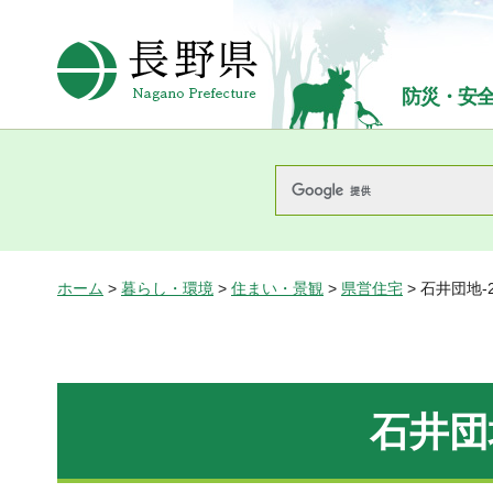
長野県Nagano Prefecture
防災・安
ホーム
>
暮らし・環境
>
住まい・景観
>
県営住宅
> 石井団地-
石井団