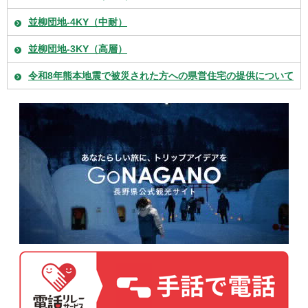
並柳団地-4KY（中耐）
並柳団地-3KY（高層）
令和8年熊本地震で被災された方への県営住宅の提供について