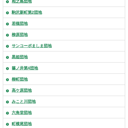
相之島団地
駒沢新町第2団地
若槻団地
柳原団地
サンコーポましま団地
黒姫団地
篠ノ井第4団地
柳町団地
高ケ原団地
みこと川団地
六角堂団地
町横尾団地