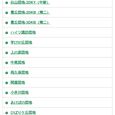
白山団地-2DKY（中耐）
豊丘団地-2DKB（簡二）
豊丘団地-3DKB（簡二）
ハイツ諏訪団地
学びが丘団地
上の原団地
中尾団地
両久保団地
関屋団地
小井川団地
あけぼの団地
ひばりケ丘団地