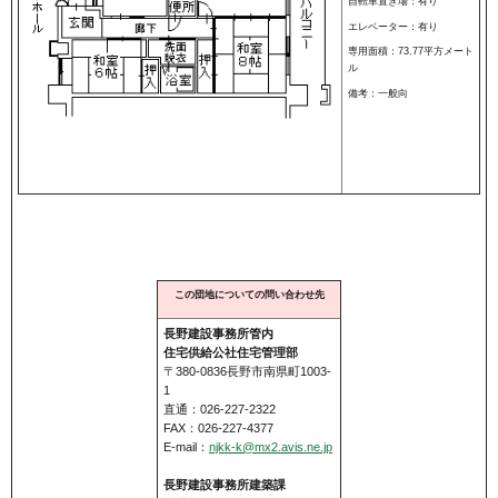
自転車置き場：有り
エレベーター：有り
専用面積：73.77平方メート
ル
備考：一般向
この団地についての問い合わせ先
長野建設事務所管内
住宅供給公社住宅管理部
〒380-0836長野市南県町1003-
1
直通：026-227-2322
FAX：026-227-4377
E-mail：
njkk-k@mx2.avis.ne.jp
長野建設事務所建築課