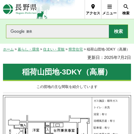
長野県Nagano Prefecture
アクセス
メニュー
検索
ホーム
>
暮らし・環境
>
住まい・景観
>
県営住宅
> 稲荷山団地-3DKY（高層）
更新日：2025年7月2日
稲荷山団地-3DKY（高層）
この団地の主な間取を紹介しています
ガス施設：都市ガス
トイレ：水洗
浴室：有り
浴槽風呂釜：有り
駐車場：有り