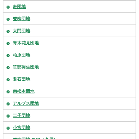
寿団地
並柳団地
大門団地
青木花見団地
柏原団地
笹部弥生団地
君石団地
南松本団地
アルプス団地
二子団地
小宮団地