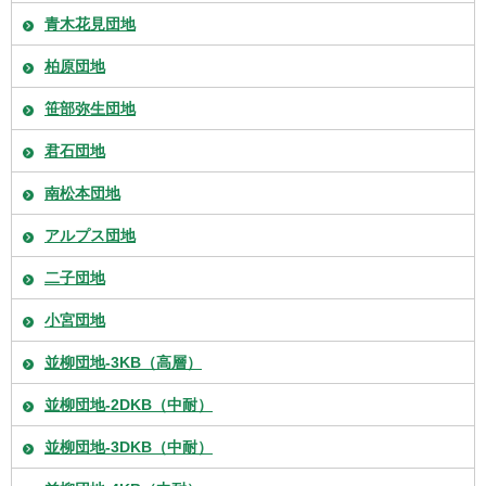
青木花見団地
柏原団地
笹部弥生団地
君石団地
南松本団地
アルプス団地
二子団地
小宮団地
並柳団地-3KB（高層）
並柳団地-2DKB（中耐）
並柳団地-3DKB（中耐）