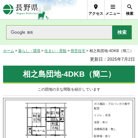
長野県Nagano Prefecture
アクセス
メニュー
検索
ホーム
>
暮らし・環境
>
住まい・景観
>
県営住宅
> 相之島団地-4DKB（簡二）
更新日：2025年7月2日
相之島団地-4DKB（簡二）
この団地の主な間取を紹介しています
ガス施設：プロパンガス集中
配管
トイレ：水洗
浴室：有り
浴槽風呂釜：無し
駐車場：有り