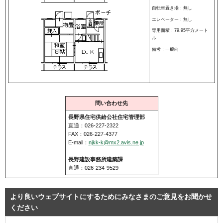
自転車置き場：無し
エレベーター：無し
専用面積：79.95平方メート
ル
備考：一般向
問い合わせ先
長野県住宅供給公社住宅管理部
直通：026-227-2322
FAX：026-227-4377
E-mail：
njkk-k@mx2.avis.ne.jp
長野建設事務所建築課
直通：026-234-9529
より良いウェブサイトにするためにみなさまのご意見をお聞かせ
ください