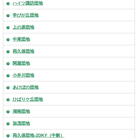
ハイツ諏訪団地
学びが丘団地
上の原団地
中尾団地
両久保団地
関屋団地
小井川団地
あけぼの団地
ひばりケ丘団地
湖南団地
加茂団地
両久保団地-2DKY（中耐）