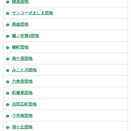
柳原団地
サンコーポましま団地
黒姫団地
篠ノ井第4団地
柳町団地
高ケ原団地
みこと川団地
六角堂団地
町横尾団地
吉田広町団地
小市南団地
旭ケ丘団地