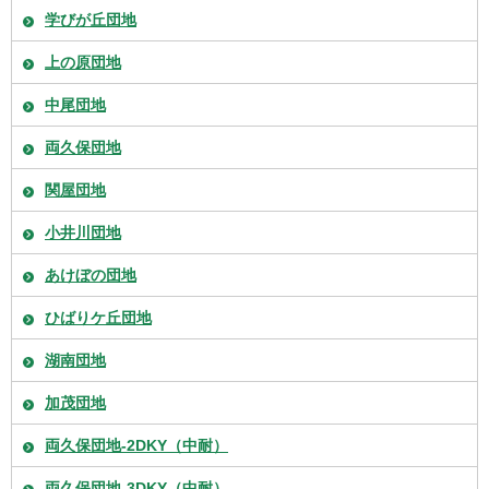
学びが丘団地
上の原団地
中尾団地
両久保団地
関屋団地
小井川団地
あけぼの団地
ひばりケ丘団地
湖南団地
加茂団地
両久保団地-2DKY（中耐）
両久保団地-3DKY（中耐）