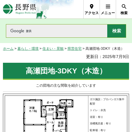
長野県Nagano Prefecture
アクセス
メニュー
検索
ホーム
>
暮らし・環境
>
住まい・景観
>
県営住宅
> 高瀬団地-3DKY（木造）
更新日：2025年7月9日
高瀬団地-3DKY（木造）
この団地の主な間取を紹介しています
ガス施設：プロパンガス集中
配管
トイレ：水洗
浴室：有り
浴槽風呂釜：有り
駐車場：有り