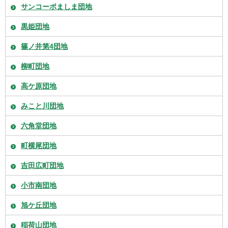
サンコーポましま団地
黒姫団地
篠ノ井第4団地
柳町団地
高ケ原団地
みこと川団地
六角堂団地
町横尾団地
吉田広町団地
小市南団地
旭ケ丘団地
稲荷山団地