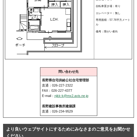
自転車置き場：有り
エレベーター：無し
専用面積：57.76平方メート
ル
備考：障がい者向
問い合わせ先
長野県住宅供給公社住宅管理部
直通：026-227-2322
FAX：026-227-4377
E-mail：
njkk-k@mx2.avis.ne.jp
長野建設事務所建築課
直通：026-234-9529
より良いウェブサイトにするためにみなさまのご意見をお聞かせ
ください