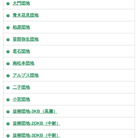
大門団地
青木花見団地
柏原団地
笹部弥生団地
君石団地
南松本団地
アルプス団地
二子団地
小宮団地
並柳団地-3KB（高層）
並柳団地-2DKB（中耐）
並柳団地-3DKB（中耐）