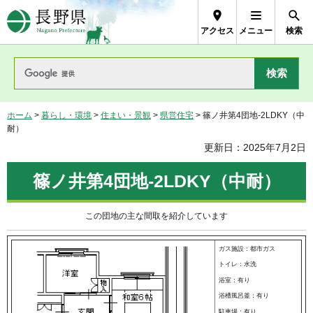
長野県Nagano Prefecture
アクセス
メニュー
検索
ホーム
>
暮らし・環境
>
住まい・景観
>
県営住宅
> 篠ノ井第4団地-2LDKY（中
耐）
更新日：2025年7月2日
篠ノ井第4団地-2LDKY（中耐）
この団地の主な間取を紹介しています
ガス施設：都市ガス
トイレ：水洗
浴室：有り
浴槽風呂釜：有り
駐車場：有り