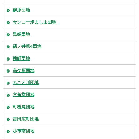
柳原団地
サンコーポましま団地
黒姫団地
篠ノ井第4団地
柳町団地
高ケ原団地
みこと川団地
六角堂団地
町横尾団地
吉田広町団地
小市南団地