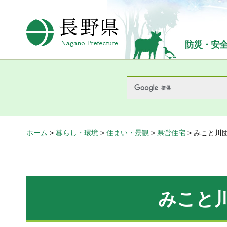
長野県Nagano Prefecture
防災・安
ホーム
>
暮らし・環境
>
住まい・景観
>
県営住宅
> みこと川団
みこと川