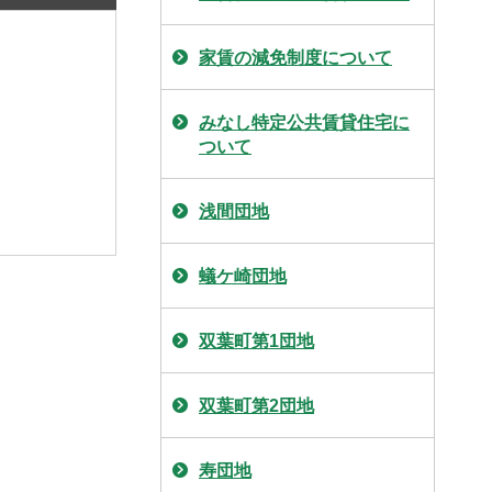
家賃の減免制度について
みなし特定公共賃貸住宅に
ついて
浅間団地
蟻ケ崎団地
双葉町第1団地
双葉町第2団地
寿団地