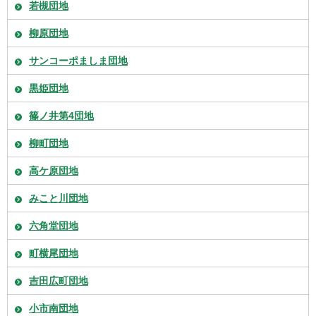
若槻団地
柳原団地
サンコーポましま団地
黒姫団地
篠ノ井第4団地
柳町団地
高ケ原団地
みこと川団地
六角堂団地
町横尾団地
吉田広町団地
小市南団地