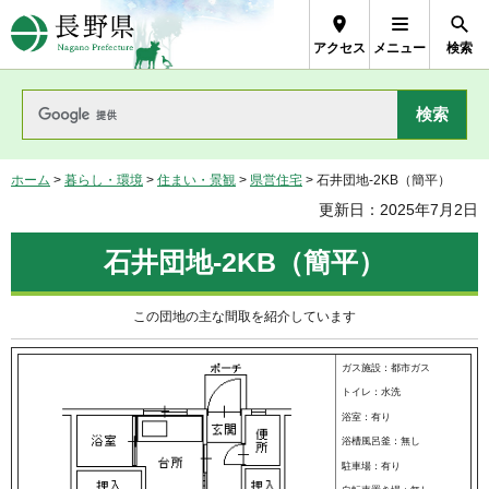
長野県Nagano Prefecture
アクセス
メニュー
検索
ホーム
>
暮らし・環境
>
住まい・景観
>
県営住宅
> 石井団地-2KB（簡平）
更新日：2025年7月2日
石井団地-2KB（簡平）
この団地の主な間取を紹介しています
ガス施設：都市ガス
トイレ：水洗
浴室：有り
浴槽風呂釜：無し
駐車場：有り