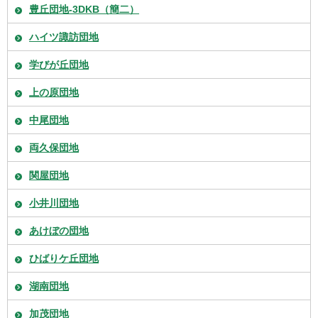
豊丘団地-3DKB（簡二）
ハイツ諏訪団地
学びが丘団地
上の原団地
中尾団地
両久保団地
関屋団地
小井川団地
あけぼの団地
ひばりケ丘団地
湖南団地
加茂団地