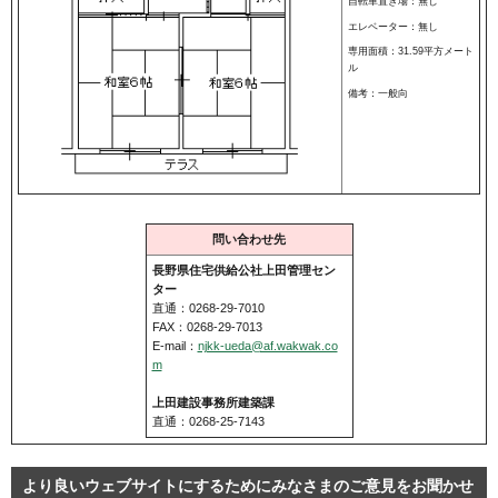
自転車置き場：無し
エレベーター：無し
専用面積：31.59平方メート
ル
備考：一般向
問い合わせ先
長野県住宅供給公社上田管理セン
ター
直通：0268-29-7010
FAX：0268-29-7013
E-mail：
njkk-ueda@af.wakwak.co
m
上田建設事務所建築課
直通：0268-25-7143
より良いウェブサイトにするためにみなさまのご意見をお聞かせ