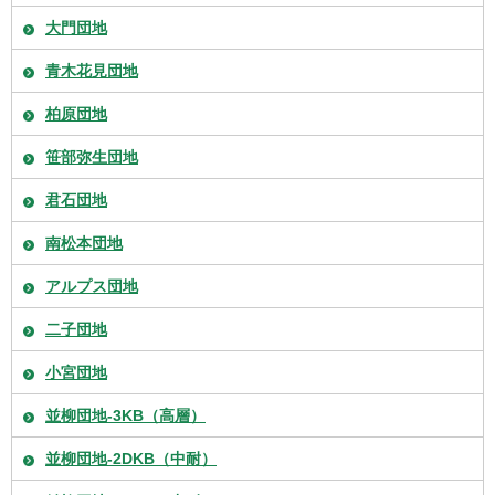
大門団地
青木花見団地
柏原団地
笹部弥生団地
君石団地
南松本団地
アルプス団地
二子団地
小宮団地
並柳団地-3KB（高層）
並柳団地-2DKB（中耐）