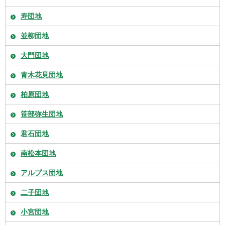
寿団地
並柳団地
大門団地
青木花見団地
柏原団地
笹部弥生団地
君石団地
南松本団地
アルプス団地
二子団地
小宮団地