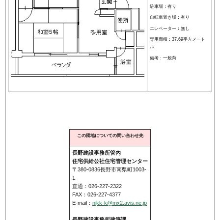
駐車場：有り
自転車置き場：有り
エレベーター：無し
専用面積：37.69平方メート
ル
備考：一般向
この団地についての問い合わせ先
長野建設事務所管内
住宅供給公社住宅管理センター
〒380-0836長野市南県町1003-
1
直通：026-227-2322
FAX：026-227-4377
E-mail：
njkk-k@mx2.avis.ne.jp
長野建設事務所建築課