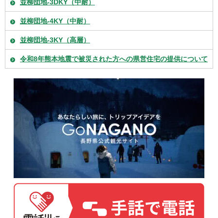
並柳団地-3DKY（中耐）
並柳団地-4KY（中耐）
並柳団地-3KY（高層）
令和8年熊本地震で被災された方への県営住宅の提供について