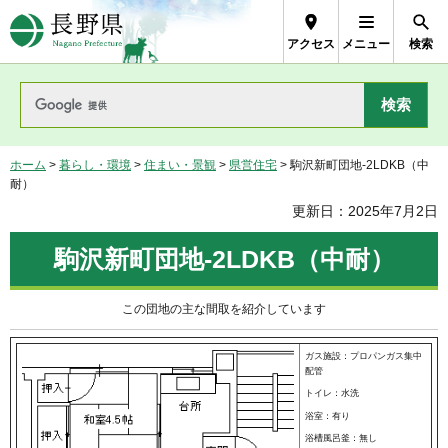
長野県Nagano Prefecture
アクセス
メニュー
検索
ホーム
>
暮らし・環境
>
住まい・景観
>
県営住宅
> 駒沢新町団地-2LDKB（中
耐）
更新日：2025年7月2日
駒沢新町団地-2LDKB（中耐）
この団地の主な間取を紹介しています
ガス施設：プロパンガス集中
配管
トイレ：水洗
浴室：有り
浴槽風呂釜：無し