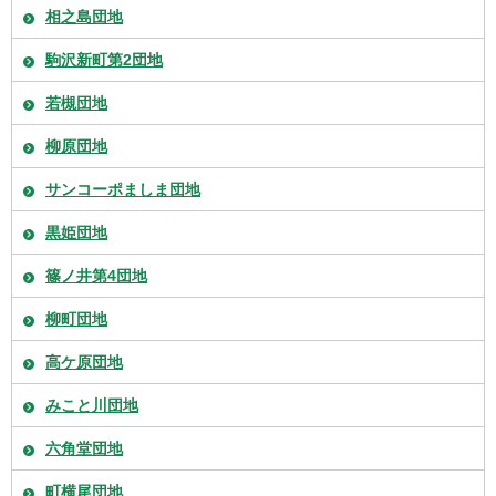
相之島団地
駒沢新町第2団地
若槻団地
柳原団地
サンコーポましま団地
黒姫団地
篠ノ井第4団地
柳町団地
高ケ原団地
みこと川団地
六角堂団地
町横尾団地