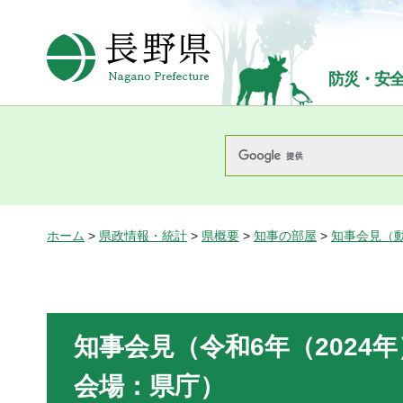
長野県Nagano Prefecture
防災・安
ホーム
>
県政情報・統計
>
県概要
>
知事の部屋
>
知事会見（
知事会見（令和6年（2024年
会場：県庁）