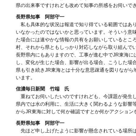
県の出来事ですけれども改めて知事の所感をお伺いで
長野県知事 阿部守一
私も具体的な状況は報道で知り得ている範囲ではあり
いなかったのではないかと思っています。そういう意味
た場合には速やかな情報の共有をお願いしているとこ
村、それから県ともしっかり対応しながら取り組んで
長野県内にもありますので、工事が進む中でJR東海に
し、変化が生じた場合、影響が出る場合、こうした場
県も引き続きJR東海とは十分な意思疎通を図りながら
います。
信濃毎日新聞 竹端 氏
重ねてお伺いしたいのですけれども、今課題が発生し
県内では水の利用に、生活に大きく関わるような影響
からJR東海に対して何か確認ですとか何かアクション
長野県知事 阿部守一
先ほど申し上げたように影響が懸念されている場所は