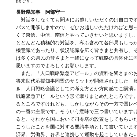
能です。
長野県知事 阿部守一
対話をしなくても聞きにお越しいただくのは自由ですの
パスで開催しますので、ぜひお越しいただければと思
くて東信、中信、南信とやっていきたいと思いますし
とどんどん積極的な対話を、私も含めて各部局もしっ
機意識であったり、状況認識を広く皆さまと共有し、
は多くの県民の皆さまと一緒になって戦略の具体化に
思いますのでよろしくお願いします。
また、「人口戦略緊急アピール」の資料を皆さまのお
将来世代応援知事同盟のサミットが開催されました。
き、人口戦略会議としての考え方とか方向感でご講演
戦略緊急アピールという形で取りまとめたところです
るところですけれども、しかしながらその一方で国レ
の一番の主眼です。そういう意味で三つ書いています
ると、それから国において司令塔の設置をしてもらい
こうしたことを国に対する要請事項として書いていま
済界、労働界、各界と連携して運動を起こしていきた