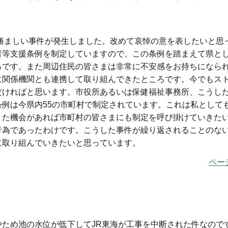
痛ましい事件が発生しました。改めて哀悼の意を表したいと思
者等支援条例を制定していますので、この条例を踏まえて県と
ろです。また周辺住民の皆さまは非常に不安感をお持ちになら
に関係機関とも連携して取り組んできたところです。今でもス
だければと思います。市役所あるいは保健福祉事務所、こうし
例は今県内55の市町村で制定されています。これは私として
また機会があれば市町村の皆さまにも制定を呼び掛けていきた
行為であったわけです。こうした事件が繰り返されることのな
に取り組んでいきたいと思っています。
ペー
ため池の水位が低下してJR東海が工事を中断された件なので