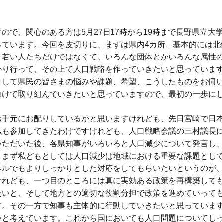
で、関心のある方は5月27日17時から19時まで長野県立大
っています。今回を皮切りに、まずは県内4カ所、基本的には北
、若い人たちだけではなくて、いろんな団体とかいろんな属性
かり行って、その上で人口戦略を作っていきたいと思っていま
そして県民の皆さまの悩みや課題、希望、こうしたものをお伺
向けて取り組んでいきたいと思っていますので、最初の一歩に
手元にお配りしているかと思いますけれども、先日宮崎で日
私も参加してきたわけですけれども、人口戦略会議の三村議長
いただいた後、各県知事がいろいろと人口減少について発言し
。まず私どもとしては人口減少は地域における重要な課題とし
ベルでもよりしっかりとした対応をしてもらいたいというのが
けれども、一つ目のところには真に実効ある政策を再構築して
たいと、そして地方との適切な役割分担で政策を進めていって
す。その一方で知事も主体的に行動していきたいと思っていま
いと考えています。これから国においても人口問題についてし