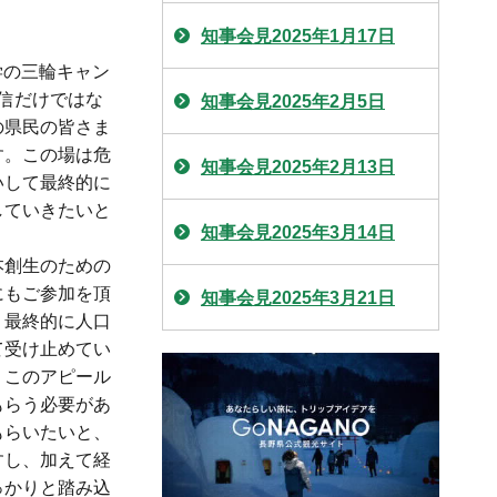
知事会見2025年1月17日
学の三輪キャン
信だけではな
知事会見2025年2月5日
の県民の皆さま
す。この場は危
知事会見2025年2月13日
いして最終的に
していきたいと
知事会見2025年3月14日
本創生のための
にもご参加を頂
知事会見2025年3月21日
、最終的に人口
て受け止めてい
、このアピール
もらう必要があ
もらいたいと、
すし、加えて経
っかりと踏み込