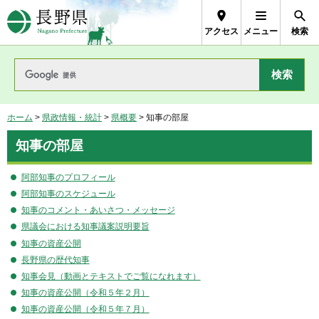
長野県Nagano Prefecture
アクセス
メニュー
検索
ホーム
>
県政情報・統計
>
県概要
> 知事の部屋
知事の部屋
阿部知事のプロフィール
阿部知事のスケジュール
知事のコメント・あいさつ・メッセージ
県議会における知事議案説明要旨
知事の資産公開
長野県の歴代知事
知事会見（動画とテキストでご覧になれます）
知事の資産公開（令和５年２月）
知事の資産公開（令和５年７月）