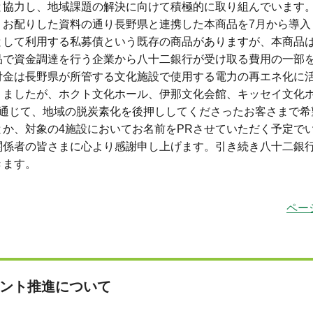
と協力し、地域課題の解決に向けて積極的に取り組んでいます
、お配りした資料の通り長野県と連携した本商品を7月から導入
として利用する私募債という既存の商品がありますが、本商品
品で資金調達を行う企業から八十二銀行が受け取る費用の一部
付金は長野県が所管する文化施設で使用する電力の再エネ化に
りましたが、ホクト文化ホール、伊那文化会館、キッセイ文化
を通じて、地域の脱炭素化を後押ししてくださったお客さまで希
か、対象の4施設においてお名前をPRさせていただく予定で
関係者の皆さまに心より感謝申し上げます。引き続き八十二銀
きます。
ペー
セント推進について