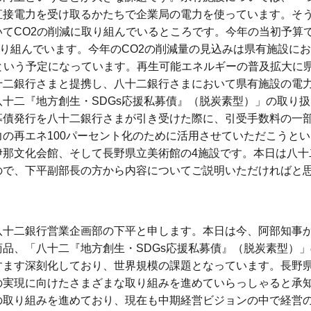
直接電力を受け取るかたちで企業局の電力を使っています。そ
てCO2の削減に取り組んでいるところです。今年の当初予算で
取り組んでいます。今年のCO2の削減量の見込みは県有施設にお
という予定になっています。再生可能エネルギーの普及拡大に
二銀行さまと提携し、八十二銀行さまにおいて県有施設の電力
十二『地方創生・SDGs応援私募債』（脱炭素型）」の取り扱
募債発行を八十二銀行さまが引き受けた際に、引受手数料の一
の再エネ100パーセント化のために活用させていただこうと
伊那文化会館、そして長野県立美術館の4施設です。本日は八十
ので、下平副部長の方から内容についてご説明いただければと
十二銀行営業企画部の下平と申します。本日は今、阿部知事
品、「八十二『地方創生・SDGs応援私募債』（脱炭素型）
すます深刻化しており、世界規模の課題となっています。長野
の実現に向けたさまざまな取り組みを進めていらっしゃると承
の取り組みを進めており、現在も中期経営ビジョンの中で経営