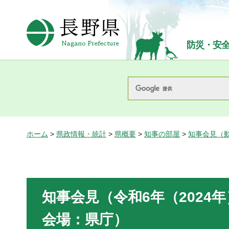
長野県Nagano Prefecture
防災・安
ホーム
>
県政情報・統計
>
県概要
>
知事の部屋
>
知事会見（
知事会見（令和6年（2024年
会場：県庁）