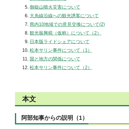
御嶽山噴火災害について
大糸線沿線への観光誘客について
県内10地域での意見交換について(2)
観光振興税（仮称）について（2）
日本版ライドシェアについて
松本サリン事件について（1）
国と地方の関係について
松本サリン事件について（2）
本文
阿部知事からの説明（1）