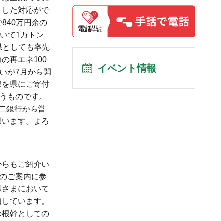
うした対応がで
840万円余の
いて1万トン
県としても率先
の再エネ100
イベント情報
いが7月から開
部を県にご寄付
いうものです。
二銀行から営
思います。よろ
からもご紹介い
」のご案内に参
県さまにおいて
知しています。
の根幹としての