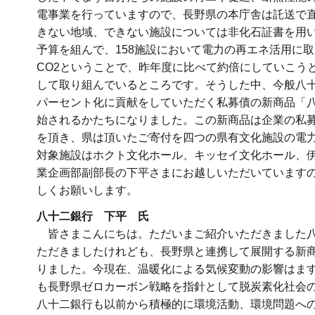
電事業を行っていますので、長野県の本庁舎は託送で
きない地域、できない施設については非化石証書を用い
予算を組んで、158施設において電力の再エネ活用に
CO2ということで、昨年度に比べて約倍にしていこう
して取り組んでいるところです。そうした中、今般八十
パーセント化に貢献をしていただく私募債の新商品「八
始されるかたちになりました。この新商品は企業の私
を頂き、県は頂いたご寄付を四つの県有文化施設の電力
対象施設はホクト文化ホール、キッセイ文化ホール、
業企画部副部長の下平さまにお越しいただいています
しくお願いします。
八十二銀行 下平 氏
皆さまこんにちは。ただいまご紹介いただきました八
ただきましたけれども、長野県と連携して展開する新商
りました。今現在、温暖化による気候変動の影響はま
も長野県ゼロカーボン戦略を指針として脱炭素化社会
八十二銀行も以前から積極的に環境活動、環境問題へ