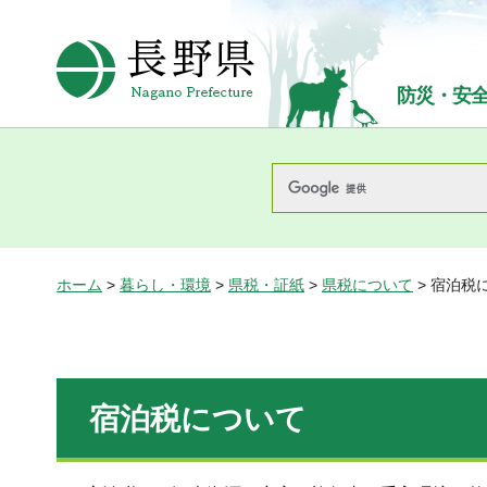
長野県Nagano Prefecture
防災・安
ホーム
>
暮らし・環境
>
県税・証紙
>
県税について
> 宿泊税
宿泊税について