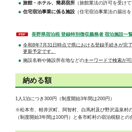
旅館・ホテル、簡易宿所
（旅館業法の許可を受けて
住宅宿泊事業に係る施設
（住宅宿泊事業法の届出を
長野県宿泊税 登録特別徴収義務者 宿泊施設一覧（P
令和8年7月31日時点で県における登録手続きが完
更新予定です。
施設名称や施設所在地などの
キーワードで検索が可
納める額
1人1泊につき300円（制度開始3年間は200円）
※松本市、軽井沢町、阿智村、白馬村及び野沢温泉村の
（制度開始3年間は100円）と各市町村の宿泊税額との