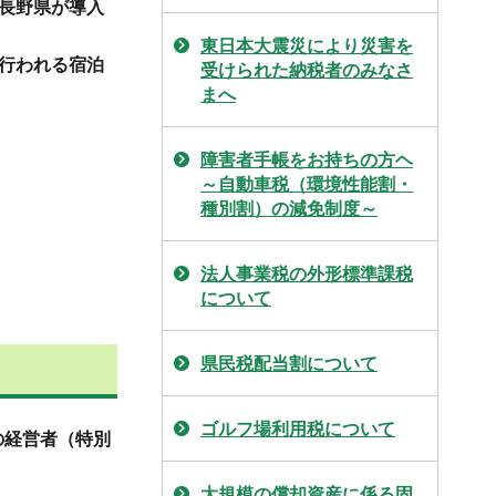
長野県が導入
東日本大震災により災害を
行われる宿泊
受けられた納税者のみなさ
まへ
障害者手帳をお持ちの方ヘ
～自動車税（環境性能割・
種別割）の減免制度～
法人事業税の外形標準課税
について
県民税配当割について
ゴルフ場利用税について
の経営者（特別
大規模の償却資産に係る固