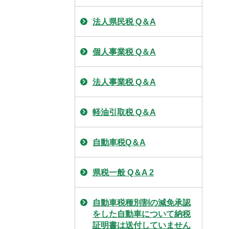
法人県民税 Q＆A
個人事業税 Q＆A
法人事業税 Q＆A
軽油引取税 Q＆A
自動車税Q＆A
県税一般 Q＆A 2
自動車税種別割の減免承認
をした自動車について納税
証明書は送付していません