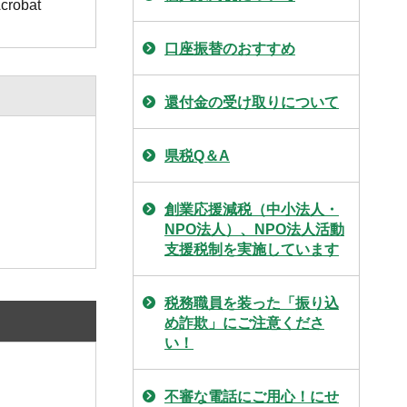
obat
口座振替のおすすめ
還付金の受け取りについて
県税Q＆A
創業応援減税（中小法人・
NPO法人）、NPO法人活動
支援税制を実施しています
税務職員を装った「振り込
め詐欺」にご注意くださ
い！
不審な電話にご用心！にせ