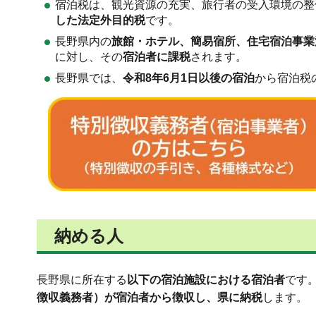
宿泊税は、観光資源の充実、旅行者の受入環境の整
した法定外目的税
です。
長野県内の
旅館・ホテル、簡易宿所、住宅宿泊事業
に対し、その
宿泊者に課税
されます。
長野県では、
令和8年6月1日以後の宿泊
から宿泊税
納める人
長野県に所在する
以下の宿泊施設における宿泊者
です
徴収義務者）が宿泊者から徴収し、県に納税
します。