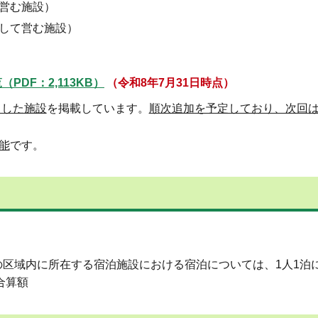
営む施設）
して営む施設）
DF：2,113KB）
（令和8年7月31日時点）
了した施設
を掲載しています。
順次追加を予定しており、次回は
能
です。
区域内に所在する宿泊施設における宿泊については、1人1泊に
合算額