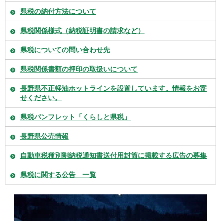
県税の納付方法について
県税関係様式（納税証明書の請求など）
県税についての問い合わせ先
県税関係書類の押印の取扱いについて
長野県不正軽油ホットラインを設置しています。情報をお寄
せください。
県税パンフレット「くらしと県税」
長野県公売情報
自動車税種別割納税通知書送付用封筒に掲載する広告の募集
県税に関する公告 一覧