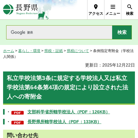
長野県Nagano Prefecture
アクセス
メニュー
検索
ホーム
>
暮らし・環境
>
県税・証紙
>
県税について
> 条例指定寄附金（学校法
人関係）
更新日：2025年12月22日
私立学校法第3条に規定する学校法人又は私立
学校法第64条第4項の規定により設立された法
人への寄附金
・
文部科学省所轄学校法人（PDF：126KB）
・
長野県所轄学校法人（PDF：133KB）
問い合わせ先