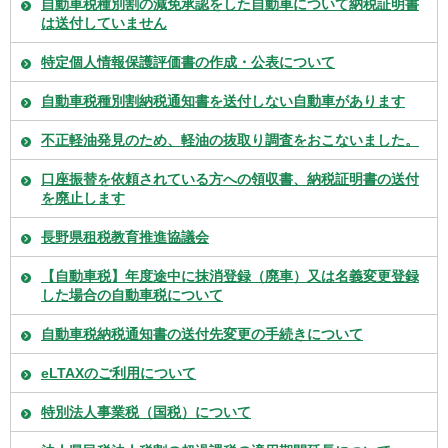
自動車税種別割の減免承認をした自動車について納税証明書
は送付していません
特定個人情報保護評価書の作成・公表について
自動車税種別割納税通知書を送付しない自動車があります
不正軽油発見のため、軽油の抜取り調査をおこないました。
口座振替を依頼されている方への領収書、納税証明書の送付
を廃止します
長野県租税教育推進協議会
【自動車税】年度途中に抹消登録（廃車）又は名義変更登録
した場合の自動車税について
自動車税納税通知書の送付先変更の手続きについて
eLTAXのご利用について
特別法人事業税（国税）について