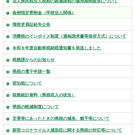
法人県民税法人税割の超過課税の適用期間延長について
条例指定寄附金（学校法人関係）
徴税吏員証紛失公告
消費税のインボイス制度（適格請求書等保存方式）について
令和８年度自動車税納税通知書を発送しました
税務課からのお知らせ
県税の電子申請一覧
宿泊税について
税務統計資料（県税収入の状況）
県税の軽減制度について
災害等にあったときの県税の減免、猶予等について
新型コロナウイルス感染症に関する県税の対応等について