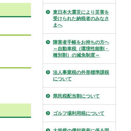
東日本大震災により災害を
受けられた納税者のみなさ
まへ
障害者手帳をお持ちの方ヘ
～自動車税（環境性能割・
種別割）の減免制度～
法人事業税の外形標準課税
について
県民税配当割について
ゴルフ場利用税について
大規模の償却資産に係る固