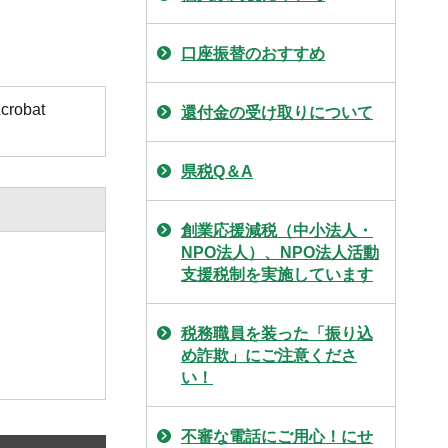
口座振替のおすすめ
obat
還付金の受け取りについて
県税Q＆A
創業応援減税（中小法人・
NPO法人）、NPO法人活動
支援税制を実施しています
税務職員を装った「振り込
め詐欺」にご注意くださ
い！
不審な電話にご用心！にせ