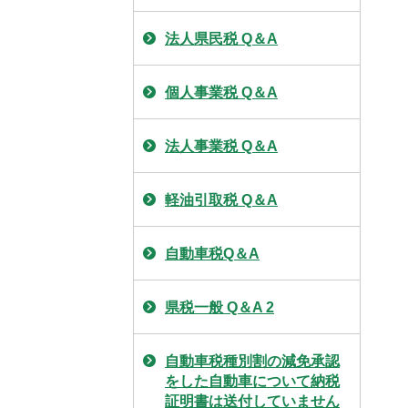
法人県民税 Q＆A
個人事業税 Q＆A
法人事業税 Q＆A
軽油引取税 Q＆A
自動車税Q＆A
県税一般 Q＆A 2
自動車税種別割の減免承認
をした自動車について納税
証明書は送付していません