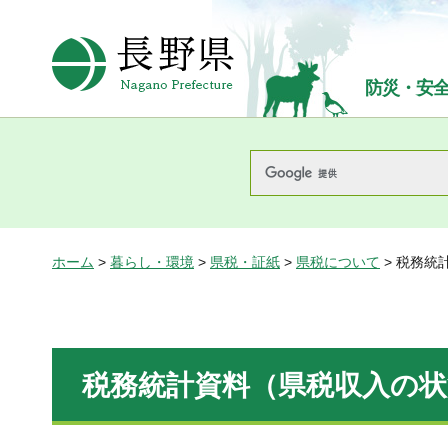
長野県Nagano Prefecture
防災・安
ホーム
>
暮らし・環境
>
県税・証紙
>
県税について
> 税務統
税務統計資料（県税収入の状