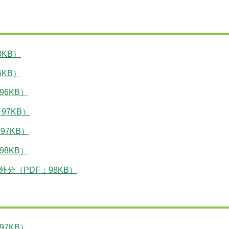
3KB）
6KB）
96KB）
97KB）
97KB）
98KB）
外分（PDF：98KB）
97KB）