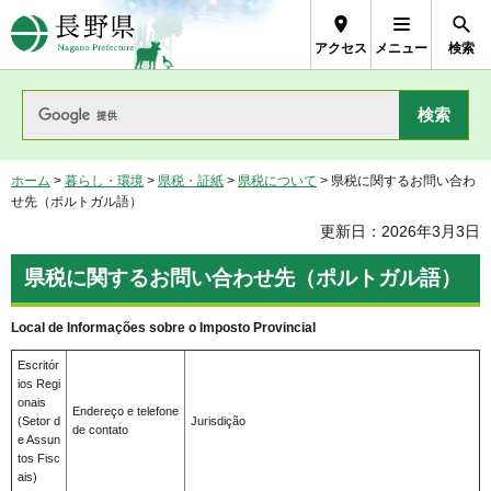
長野県Nagano Prefecture
アクセス
メニュー
検索
ホーム
>
暮らし・環境
>
県税・証紙
>
県税について
> 県税に関するお問い合わ
せ先（ポルトガル語）
更新日：2026年3月3日
県税に関するお問い合わせ先（ポルトガル語）
Local de Informações sobre o Imposto Provincial
Escritór
ios Regi
onais
Endereço e telefone
(Setor d
Jurisdição
de contato
e Assun
tos Fisc
ais)