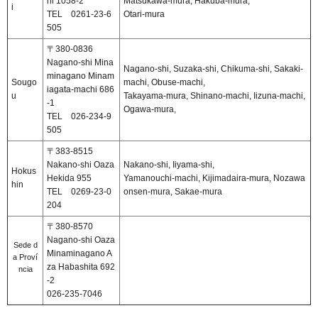
hi 1058-2
Matsukawa-mura, Hakuba-mura,
i
TEL 0261-23-6
Otari-mura
505
〒380-0836
Nagano-shi Mina
Nagano-shi, Suzaka-shi, Chikuma-shi, Sakaki-
minagano Minam
Sougo
machi, Obuse-machi,
iagata-machi 686
u
Takayama-mura, Shinano-machi, Iizuna-machi,
-1
Ogawa-mura,
TEL 026-234-9
505
〒383-8515
Nakano-shi Oaza
Nakano-shi, Iiyama-shi,
Hokus
Hekida 955
Yamanouchi-machi, Kijimadaira-mura, Nozawa
hin
TEL 0269-23-0
onsen-mura, Sakae-mura
204
〒380-8570
Nagano-shi Oaza
Sede d
Minaminagano A
a Proví
za Habashita 692
ncia
-2
026-235-7046