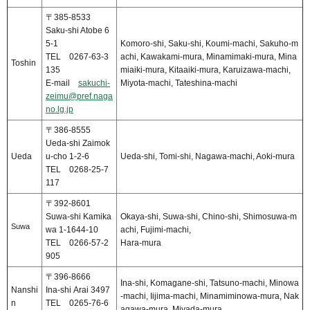
〒385-8533
Saku-shi Atobe 6
5-1
Komoro-shi, Saku-shi, Koumi-machi, Sakuho-m
TEL 0267-63-3
achi, Kawakami-mura, Minamimaki-mura, Mina
Toshin
135
miaiki-mura, Kitaaiki-mura, Karuizawa-machi,
E-mail
sakuchi-
Miyota-machi, Tateshina-machi
zeimu@pref.naga
no.lg.jp
〒386-8555
Ueda-shi Zaimok
Ueda
u-cho 1-2-6
Ueda-shi, Tomi-shi, Nagawa-machi, Aoki-mura
TEL 0268-25-7
117
〒392-8601
Suwa-shi Kamika
Okaya-shi, Suwa-shi, Chino-shi, Shimosuwa-m
Suwa
wa 1-1644-10
achi, Fujimi-machi,
TEL 0266-57-2
Hara-mura
905
〒396-8666
Ina-shi, Komagane-shi, Tatsuno-machi, Minowa
Nanshi
Ina-shi Arai 3497
-machi, Iijima-machi, Minamiminowa-mura, Nak
n
TEL 0265-76-6
agawa-mura, Miyada-mura