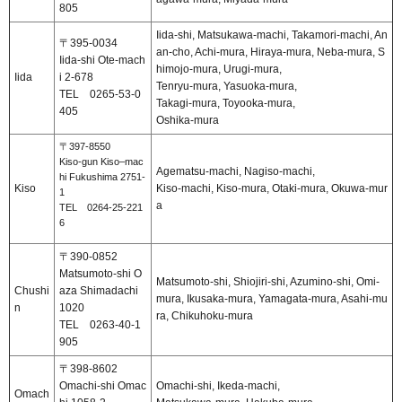
805
Iida-shi, Matsukawa-machi, Takamori-machi, An
〒395-0034
an-cho, Achi-mura, Hiraya-mura, Neba-mura, S
Iida-shi Ote-mach
himojo-mura, Urugi-mura,
Iida
i 2-678
Tenryu-mura, Yasuoka-mura,
TEL 0265-53-0
Takagi-mura, Toyooka-mura,
405
Oshika-mura
〒397-8550
Kiso-gun Kiso–mac
Agematsu-machi, Nagiso-machi,
hi Fukushima 2751-
Kiso
Kiso-machi, Kiso-mura, Otaki-mura, Okuwa-mur
1
a
TEL 0264-25-221
6
〒390-0852
Matsumoto-shi O
Matsumoto-shi, Shiojiri-shi, Azumino-shi, Omi-
Chushi
aza Shimadachi
mura, Ikusaka-mura, Yamagata-mura, Asahi-mu
n
1020
ra, Chikuhoku-mura
TEL 0263-40-1
905
〒398-8602
Omachi-shi Omac
Omachi-shi, Ikeda-machi,
Omach