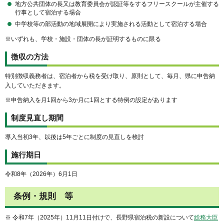
地方公共団体の長又は教育委員会が認証等をするフリースクールが主催する
行事として宿泊する場合
中学校等の部活動の地域展開により実施される活動として宿泊する場合
※いずれも、学校・施設・団体の長が証明するものに限る
徴収の方法
特別徴収義務者は、宿泊者から税を受け取り、原則として、毎月、県に申告納
入していただきます。
※申告納入を月1回から3か月に1回とする特例の設定があります
制度見直し期間
導入当初3年、以後は5年ごとに制度の見直しを検討
施行期日
令和8年（2026年）6月1日
条例・規則 等
※ 令和7年（2025年）11月11日付けで、長野県宿泊税の新設について
総務大臣