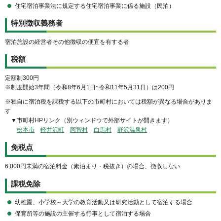
住宅宿泊事業法に規定する住宅宿泊事業に係る施設（民泊）
特別徴収義務者
宿泊施設の経営者その他徴収の便宜を有する者
税額
定額制300円
※制度開始3年間（令和8年6月1日~令和11年5月31日）は200円
※独自に宿泊税を課税する以下の市町村においては税額が異なる場合がありま
す
▼市町村HPリンク（別ウィンドウで外部サイトが開きます）
松本市
軽井沢町
阿智村
白馬村
野沢温泉村
免税点
6,000円未満の宿泊料金（素泊まり・税抜き）の場合、徴収しない
課税免除
幼稚園、小学校～大学の教育活動又は研究活動として宿泊する場合
保育所等の施設の主催する行事として宿泊する場合