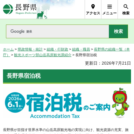
長野県Nagano Prefecture
アクセス
メニュー
検索
ホーム
>
県政情報・統計
>
組織・行財政
>
組織・職員
>
長野県の組織一覧（本
庁）
>
観光スポーツ部山岳高原観光課紹介
> 長野県宿泊税
更新日：2026年7月21日
長野県宿泊税
長野県が目指す世界水準の山岳高原観光地の実現に向け、観光資源の充実、旅