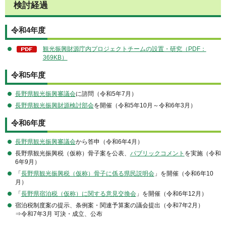
検討経過
令和4年度
観光振興財源庁内プロジェクトチームの設置・研究（PDF：
369KB）
令和5年度
長野県観光振興審議会
に諮問（令和5年7月）
長野県観光振興財源検討部会
を開催（令和5年10月～令和6年3月）
令和6年度
長野県観光振興審議会
から答申（令和6年4月）
長野県観光振興税（仮称）骨子案を公表、
パブリックコメント
を実施（令和
6年9月）
「
長野県観光振興税（仮称）骨子に係る県民説明会
」を開催（令和6年10
月）
「
長野県宿泊税（仮称）に関する意見交換会
」を開催（令和6年12月）
宿泊税制度案の提示、条例案・関連予算案の議会提出（令和7年2月）
⇒令和7年3月 可決・成立、公布