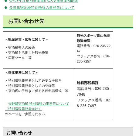
令和7年度宿泊事業者のDX支援事業補助金
長野県宿泊税特別徴収の事務等について
お問い合わせ先
観光スポーツ部山岳高
＜観光施策・広報に関して＞
原観光課
電話番号：026-235-72
・宿泊税導入の経過
47
・宿泊税を活用した観光施策
ファックス番号：026-
・広報ツール 等
235-7257
＜徴収事務に関して＞
・特別徴収義務者として必要な手続き
総務部税務課
・特別徴収義務者としての登録等
電話番号：026-235-
・宿泊税の手続きに係る各種申請様式 等
7048
ファックス番号：02
「
長野県宿泊税 特別徴収の事務等について
6-235-7497
（特別徴収義務者向け）
」
のページをご参照ください。
お問い合わせ