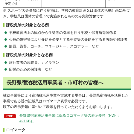
予定です
※ スポーツ大会参加に伴う宿泊は、学校の教育計画又は団体の活動計画に基づ
き、学校又は団体の管理下で実施されるもののみ免除対象です
課税免除の対象となる例
学校教育法上の観点から生徒等の引率を行う学校・保育所等関係者
心身の障害等により介助を必要とする生徒等の介助をする看護師や保護者
部員、監督、コーチ、マネージャー、スコアラー など
課税免除の対象外となる例
旅行業者の添乗員、カメラマン
応援のための保護者 など
長野県宿泊税活用事業者・市町村の皆様へ
補助事業等により宿泊税活用事業を実施する場合は、長野県宿泊税を活用した
事業である旨の記載又はロゴマーク表示が必要です。
以下の表示要領に基づいて表示を行っていただくようお願いします。
長野県宿泊税活用事業に係るロゴマーク等の表示要領（PDF：
491KB）
ロゴマーク