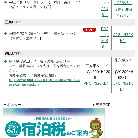
A4三つ折りリーフレット【日本語・英語・ドイ
（523KB）
（2,2
ツ語・フランス語・タイ語】
33K
（裏）JPG
B）
（497KB）
三角POP
PDF
A4三角POP【日本語・英語・韓国語・中国語
（1,1
JPG（472K
（簡体字・繁体字）】
35K
B）
B）
WEBバナー
長方形タイ
宿泊施設WEBサイト等への掲示用バナー
正方形タイプ
プ
バナー掲載時のリンク先は以下を設定してくだ
さい。
［W1200×H120
［W1200×H
長野県公式HP「長野県宿泊税」
0］
628］
https://www.pref.nagano.lg.jp/kankoki/syukuhak
PNG（320KB）
JPG（821K
uzei/zei_gaiyou.html
B）
▼ポスター ▼三角POP