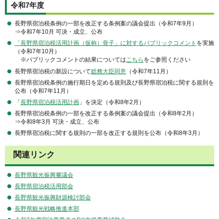
令和7年度
長野県宿泊税条例の一部を改正する条例案の議会提出（令和7年9月）
⇒令和7年10月 可決・成立、公布
「長野県宿泊税活用計画（仮称）骨子」に対するパブリックコメント
を実施
（令和7年10月）
※パブリックコメントの結果については
こちら
をご参照ください
長野県宿泊税の新設について
総務大臣同意
（令和7年11月）
長野県宿泊税条例の施行期日を定める規則及び長野県宿泊税に関する規則を
公布（令和7年11月）
「
長野県宿泊税活用計画
」を決定（令和8年2月）
長野県宿泊税条例の一部を改正する条例案の議会提出（令和8年2月）
⇒令和8年3月 可決・成立、公布
長野県宿泊税に関する規則の一部を改正する規則を公布（令和8年3月）
関連リンク
長野県観光振興審議会
長野県宿泊税活用部会
長野県観光振興財源検討部会
長野県観光戦略推進本部