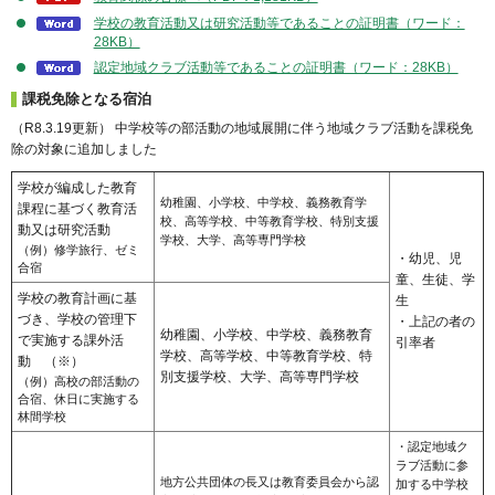
学校の教育活動又は研究活動等であることの証明書（ワード：
28KB）
認定地域クラブ活動等であることの証明書（ワード：28KB）
課税免除となる宿泊
（R8.3.19更新） 中学校等の部活動の地域展開に伴う地域クラブ活動を課税免
除の対象に追加しました
学校が編成した教育
幼稚園、小学校、中学校、義務教育学
課程に基づく教育活
校、高等学校、中等教育学校、特別支援
動又は研究活動
学校、大学、高等専門学校
（例）修学旅行、ゼミ
・幼児、児
合宿
童、生徒、学
学校の教育計画に基
生
づき、学校の管理下
・上記の者の
幼稚園、小学校、中学校、義務教育
で実施する課外活
引率者
学校、高等学校、中等教育学校、特
動 （※）
別支援学校、大学、高等専門学校
（例）高校の部活動の
合宿、休日に実施する
林間学校
・認定地域ク
ラブ活動に参
地方公共団体の長又は教育委員会から認
加する中学校