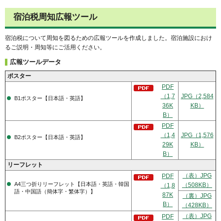
宿泊税周知広報ツール
宿泊税について周知を図るための広報ツールを作成しました。宿泊施設におけ
るご説明・周知等にご活用ください。
広報ツールデータ
ポスター
PDF
（1,7
JPG（2,584
B1ポスター【日本語・英語】
36K
KB）
B）
PDF
（1,4
JPG（1,576
B2ポスター【日本語・英語】
29K
KB）
B）
リーフレット
（表）JPG
PDF
A4三つ折りリーフレット【日本語・英語・韓国
（508KB）
（1,8
語・中国語（簡体字・繁体字）】
87K
（裏）JPG
B）
（428KB）
（表）JPG
PDF