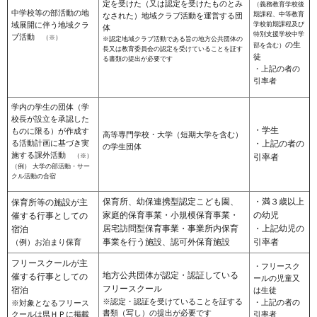
定を受けた（又は認定を受けたものとみ
（義務教育学校後
中学校等の部活動の地
期課程、中等教育
なされた）地域クラブ活動を運営する団
域展開に伴う地域クラ
学校前期課程及び
体
特別支援学校中学
ブ活動
（※）
※認定地域クラブ活動である旨の地方公共団体の
の生
部を含む）
長又は教育委員会の認定を受けていることを証す
徒
る書類の提出が必要です
・上記の者の
引率者
学内の学生の団体（学
校長が設立を承認した
・学生
ものに限る）が作成す
高等専門学校・大学（短期大学を含む）
る活動計画に基づき実
・上記の者の
の学生団体
施する課外活動
（※）
引率者
（例） 大学の部活動・サー
クル活動の合宿
保育所、幼保連携型認定こども園、
・満３歳以上
保育所等の施設が主
家庭的保育事業・小規模保育事業・
の幼児
催する行事としての
居宅訪問型保育事業・事業所内保育
・上記幼児の
宿泊
事業を行う施設、認可外保育施設
引率者
（例）お泊まり保育
フリースクールが主
・フリースク
地方公共団体が認定・認証している
催する行事としての
ールの児童又
フリースクール
宿泊
は生徒
※認定・認証を受けていることを証する
・上記の者の
※対象となるフリース
書類（写し）の提出が必要です
クールは県ＨＰに掲載
引率者