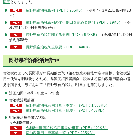
同意
となりました
長野県宿泊税条例（PDF：255KB）
（令和7年3月21日条例第23
号）
長野県宿泊税条例の施行期日を定める規則（PDF：29KB）
（令
和7年11月20日規則第57号）
長野県宿泊税に関する規則（PDF：973KB）
（令和7年11月20日
規則第58号）
長野県宿泊税制度概要（PDF：164KB）
長野県宿泊税活用計画
宿泊税によって長野県が中長期的に取り組む観光の目指す姿や目標、宿泊税活
用の使途を明確化するため、県観光振興審議会に設置する宿泊税活用部会の意
見を踏まえ、県において「長野県宿泊税活用計画」を策定しました。
計画期間：令和8年度～12年度
宿泊税活用計画
長野県宿泊税活用計画（本文）（PDF：1,388KB）
長野県宿泊税活用計画（概要）（PDF：467KB）
宿泊税活用事業の状況
＜令和8年度＞
令和8年度宿泊税活用事業の概要（PDF：401KB）
宿泊税活用主要事業一覧（PDF：235KB）