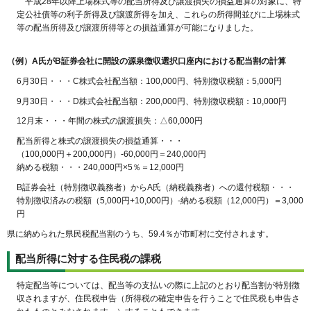
平成28年以降上場株式等の配当所得及び譲渡損失の損益通算の対象に、特
定公社債等の利子所得及び譲渡所得を加え、これらの所得間並びに上場株式
等の配当所得及び譲渡所得等との損益通算が可能になりました。
（例）A氏がB証券会社に開設の源泉徴収選択口座内における配当割の計算
6月30日・・・C株式会社配当額：100,000円、特別徴収税額：5,000円
9月30日・・・D株式会社配当額：200,000円、特別徴収税額：10,000円
12月末・・・年間の株式の譲渡損失：△60,000円
配当所得と株式の譲渡損失の損益通算・・・
（100,000円＋200,000円）-60,000円＝240,000円
納める税額・・・240,000円×5％＝12,000円
B証券会社（特別徴収義務者）からA氏（納税義務者）への還付税額・・・
特別徴収済みの税額（5,000円+10,000円）-納める税額（12,000円）＝3,000
円
県に納められた県民税配当割のうち、59.4％が市町村に交付されます。
配当所得に対する住民税の課税
特定配当等については、配当等の支払いの際に上記のとおり配当割が特別徴
収されますが、住民税申告（所得税の確定申告を行うことで住民税も申告さ