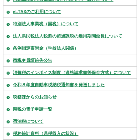
eLTAXのご利用について
特別法人事業税（国税）について
法人県民税法人税割の超過課税の適用期間延長について
条例指定寄附金（学校法人関係）
徴税吏員証紛失公告
消費税のインボイス制度（適格請求書等保存方式）について
令和８年度自動車税納税通知書を発送しました
税務課からのお知らせ
県税の電子申請一覧
宿泊税について
税務統計資料（県税収入の状況）