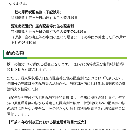
なりません。
一般の県民税配当割（下記以外）
特別徴収を行った日の属する月の
翌月10日
源泉徴収選択口座内配当等に係る配当割
特別徴収を行った日の属する年の
翌年の1月10日
（源泉口座の廃止等の事由が生じた場合は、その事由の発生した日の属す
る月の
翌月10日
）
納める額
以下の額の5％が納める税額となります。（ほかに所得税及び復興特別所得
税15.315％が課されます。）
ただし、源泉徴収選択口座内配当等に係る配当割は次のとおり取扱います。
年間分の当該口座内配当等の総額から、当該口座内における上場株式等の譲
渡損失を控除した額
（配当等を交付する都度配当割を特別徴収し、年末に損益通算します。年間
分の損益通算後の額から算定した配当割の額が、特別徴収済みの配当割の額
の総額に満たない場合は、その満たない額を特別徴収義務者が納税義務者に
還付します。）
【平成25年税制改正における損益通算範囲の拡大】