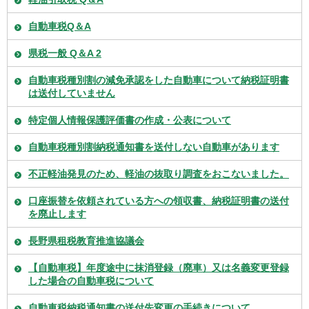
自動車税Q＆A
県税一般 Q＆A 2
自動車税種別割の減免承認をした自動車について納税証明書
は送付していません
特定個人情報保護評価書の作成・公表について
自動車税種別割納税通知書を送付しない自動車があります
不正軽油発見のため、軽油の抜取り調査をおこないました。
口座振替を依頼されている方への領収書、納税証明書の送付
を廃止します
長野県租税教育推進協議会
【自動車税】年度途中に抹消登録（廃車）又は名義変更登録
した場合の自動車税について
自動車税納税通知書の送付先変更の手続きについて