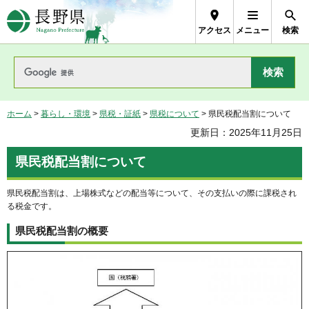
長野県Nagano Prefecture
アクセス
メニュー
検索
ホーム
>
暮らし・環境
>
県税・証紙
>
県税について
> 県民税配当割について
更新日：2025年11月25日
県民税配当割について
県民税配当割は、上場株式などの配当等について、その支払いの際に課税され
る税金です。
県民税配当割の概要