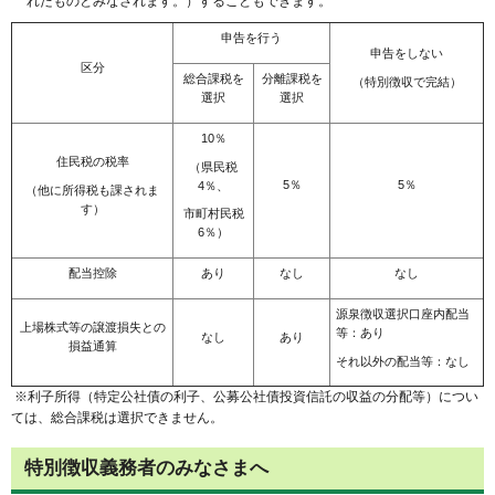
れたものとみなされます。）することもできます。
申告を行う
申告をしない
区分
総合課税を
分離課税を
（特別徴収で完結）
選択
選択
10％
住民税の税率
（県民税
5％
5％
4％、
（他に所得税も課されま
す）
市町村民税
6％）
配当控除
あり
なし
なし
源泉徴収選択口座内配当
上場株式等の譲渡損失との
等：あり
なし
あり
損益通算
それ以外の配当等：なし
※利子所得（特定公社債の利子、公募公社債投資信託の収益の分配等）につい
ては、総合課税は選択できません。
特別徴収義務者のみなさまへ