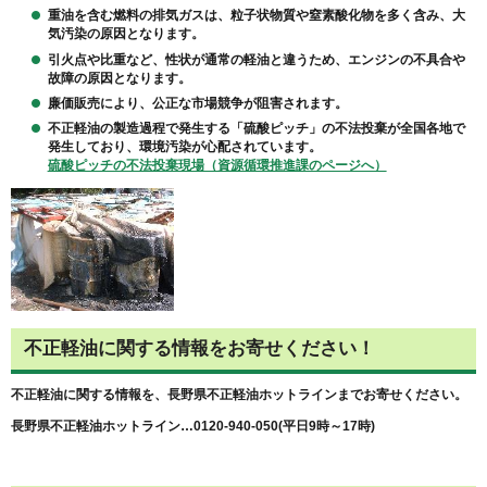
重油を含む燃料の排気ガスは、粒子状物質や窒素酸化物を多く含み、大
気汚染の原因となります。
引火点や比重など、性状が通常の軽油と違うため、エンジンの不具合や
故障の原因となります。
廉価販売により、公正な市場競争が阻害されます。
不正軽油の製造過程で発生する「硫酸ピッチ」の不法投棄が全国各地で
発生しており、環境汚染が心配されています。
硫酸ピッチの不法投棄現場（資源循環推進課のページへ）
不正軽油に関する情報をお寄せください！
不正軽油に関する情報を、長野県不正軽油ホットラインまでお寄せください。
長野県不正軽油ホットライン…0120-940-050(平日9時～17時)