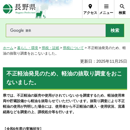
長野県Nagano Prefecture
アクセス
メニュー
検索
ホーム
>
暮らし・環境
>
県税・証紙
>
県税について
> 不正軽油発見のため、軽
油の抜取り調査をおこないました。
更新日：2025年11月25日
不正軽油発見のため、軽油の抜取り調査をおこ
ないました。
県では、不正軽油の販売や使用がされていないかを調査するため、軽油使用車
両や貯蔵設備から軽油を抜取らせていただいています。抜取り調査により不正
軽油の使用が判明した場合には、使用者から不正軽油の購入・使用状況、流通
経路などを調査の上、課税処分等を行います。
【
令和6年度の実施状況
】