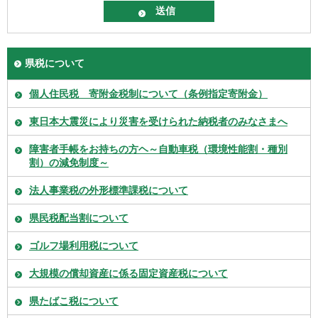
県税について
個人住民税 寄附金税制について（条例指定寄附金）
東日本大震災により災害を受けられた納税者のみなさまへ
障害者手帳をお持ちの方ヘ～自動車税（環境性能割・種別
割）の減免制度～
法人事業税の外形標準課税について
県民税配当割について
ゴルフ場利用税について
大規模の償却資産に係る固定資産税について
県たばこ税について