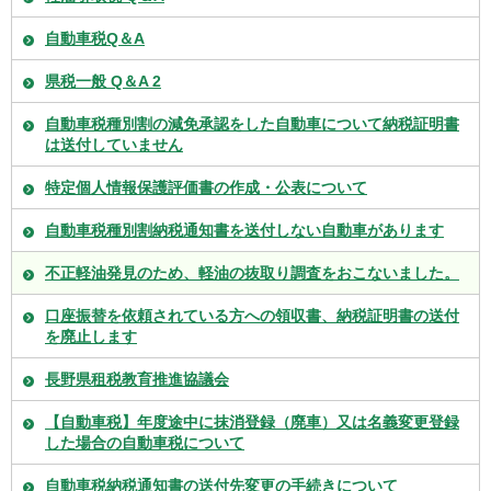
自動車税Q＆A
県税一般 Q＆A 2
自動車税種別割の減免承認をした自動車について納税証明書
は送付していません
特定個人情報保護評価書の作成・公表について
自動車税種別割納税通知書を送付しない自動車があります
不正軽油発見のため、軽油の抜取り調査をおこないました。
口座振替を依頼されている方への領収書、納税証明書の送付
を廃止します
長野県租税教育推進協議会
【自動車税】年度途中に抹消登録（廃車）又は名義変更登録
した場合の自動車税について
自動車税納税通知書の送付先変更の手続きについて