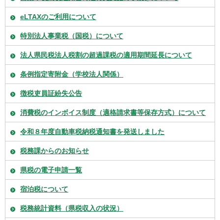
eLTAXのご利用について
特別法人事業税（国税）について
法人県民税法人税割の超過課税の適用期間延長について
条例指定寄附金（学校法人関係）
徴税吏員証紛失公告
消費税のインボイス制度（適格請求書等保存方式）について
令和８年度自動車税納税通知書を発送しました
税務課からのお知らせ
県税の電子申請一覧
宿泊税について
税務統計資料（県税収入の状況）