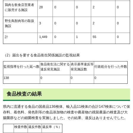
鶏肉を飲食店営業者
28
0
0
2
0
に販売する施設
野生鳥獣肉等の取扱
3
0
0
2
0
施設
計
1,449
0
1
55
0
（2）届出を要する食品衛生関係施設の監視結果
食品衛生法に関する
表示基準違反等
監視指導を行った延べ数
行政処分を行った件数
違反発見施設
発見施設数
138
0
0
0
食品検査の結果
県内に流通する食品の国産品136検体、輸入品11検体の合計147検体について保
存料、着色料、発色剤等の食品添加物の検査や農産物の残留農薬の検査及び大
腸菌群などの細菌検査を実施しました。その結果、違反はありませんでした。
検査件数
違反件数
違反率（％）