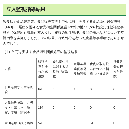
立入監視指導結果
飲食店や食品製造業、食品販売業等
を中心に許可を要する食品衛生関係施設
1,449件、届出を要する食品衛生関係施設138件の延べ1,587施設に保健福祉事
務所（保健所）職員が立入りし、施設の衛生管理、食品の表示などについて監
視指導を実施しました。その結果、行政処分を行った食品等事業者はありませ
んでした。
（1）許可を要する食品衛生関係施設の監視結果
監視指
食品衛生法
行政処
表示基準
食肉の取り扱
導を行
に関する違
分を行
内容
違反等発
いについて指
った施
反発見施設
った件
見施設数
導した施設数
設数
数
数
許可を要する営業施
698
0
1
0
0
設
大量調理施設（弁当
屋・仕出し屋、旅
194
0
0
0
0
館、学校、病院等）
食肉を取り扱う施設
526
0
0
51
0