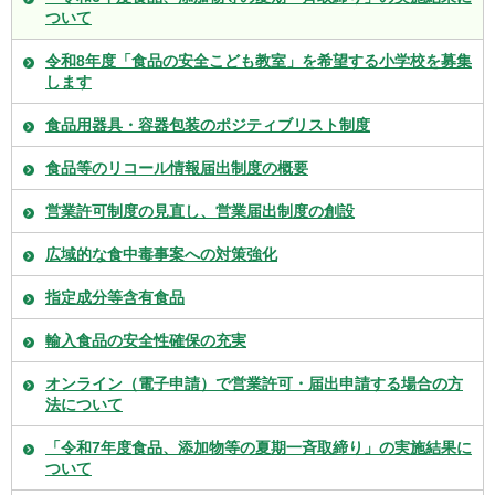
ついて
令和8年度「食品の安全こども教室」を希望する小学校を募集
します
食品用器具・容器包装のポジティブリスト制度
食品等のリコール情報届出制度の概要
営業許可制度の見直し、営業届出制度の創設
広域的な食中毒事案への対策強化
指定成分等含有食品
輸入食品の安全性確保の充実
オンライン（電子申請）で営業許可・届出申請する場合の方
法について
「令和7年度食品、添加物等の夏期一斉取締り」の実施結果に
ついて