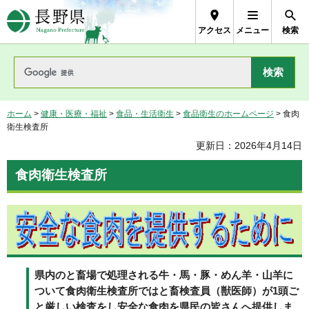
長野県Nagano Prefecture
アクセス
メニュー
検索
ホーム
>
健康・医療・福祉
>
食品・生活衛生
>
食品衛生のホームページ
> 食肉
衛生検査所
更新日：2026年4月14日
食肉衛生検査所
県内のと畜場で処理される牛・馬・豚・めん羊・山羊に
ついて食肉衛生検査所ではと畜検査員（獣医師）が1頭ご
と厳しい検査をし安全な食肉を県民の皆さんへ提供しま