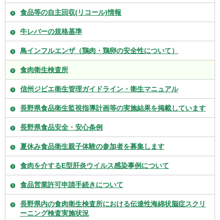
食品等の自主回収(リコール)情報
牛レバーの規格基準
鳥インフルエンザ（鶏肉・鶏卵の安全性について）
食肉衛生検査所
信州ジビエ衛生管理ガイドライン・衛生マニュアル
長野県食品衛生監視指導計画等の実施結果を掲載しています
長野県食品安全・安心条例
夏休み食品衛生親子体験の参加者を募集します
食肉を介するE型肝炎ウイルス感染事例について
食品営業許可申請手続きについて
長野県内の食肉衛生検査所における伝達性海綿状脳症スクリ
ーニング検査実施状況