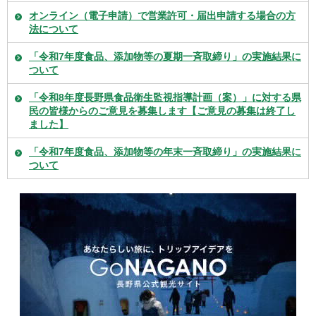
オンライン（電子申請）で営業許可・届出申請する場合の方
法について
「令和7年度食品、添加物等の夏期一斉取締り」の実施結果に
ついて
「令和8年度長野県食品衛生監視指導計画（案）」に対する県
民の皆様からのご意見を募集します【ご意見の募集は終了し
ました】
「令和7年度食品、添加物等の年末一斉取締り」の実施結果に
ついて