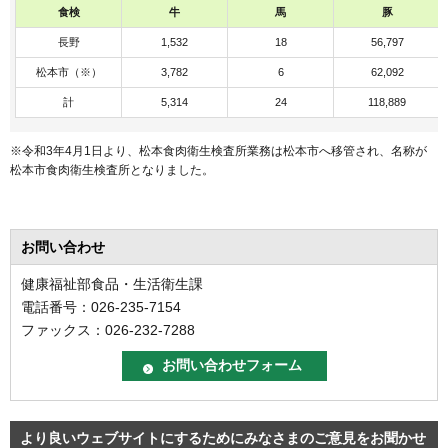
食検
牛
馬
豚
長野
1,532
18
56,797
松本市（※）
3,782
6
62,092
計
5,314
24
118,889
※令和3年4月1日より、松本食肉衛生検査所業務は松本市へ移管され、名称が
松本市食肉衛生検査所となりました。
お問い合わせ
健康福祉部食品・生活衛生課
電話番号：026-235-7154
ファックス：026-232-7288
より良いウェブサイトにするためにみなさまのご意見をお聞かせ