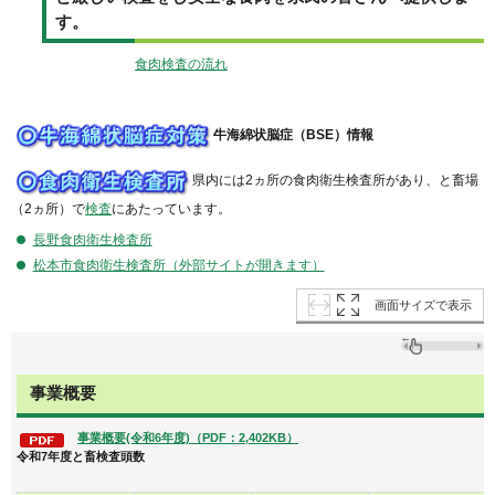
す。
食肉検査の流れ
牛海綿状脳症（BSE）情報
県内には2ヵ所の食肉衛生検査所があり、と畜場
（2ヵ所）で
検査
にあたっています。
長野食肉衛生検査所
松本市食肉衛生検査所（外部サイトが開きます）
画面サイズで表示
事業概要
事業概要(令和6年度)（PDF：2,402KB）
令和7年度と畜検査頭数