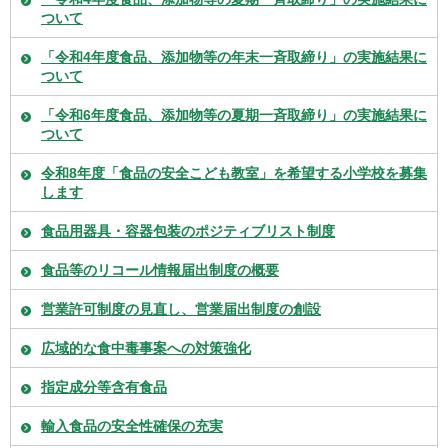
ついて
「令和4年度食品、添加物等の年末一斉取締り」の実施結果に
ついて
「令和6年度食品、添加物等の夏期一斉取締り」の実施結果に
ついて
令和8年度「食品の安全こども教室」を希望する小学校を募集
します
食品用器具・容器包装のポジティブリスト制度
食品等のリコール情報届出制度の概要
営業許可制度の見直し、営業届出制度の創設
広域的な食中毒事案への対策強化
指定成分等含有食品
輸入食品の安全性確保の充実