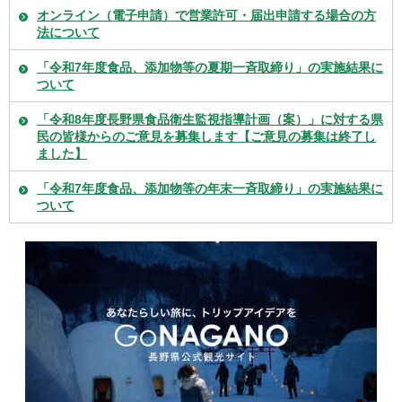
オンライン（電子申請）で営業許可・届出申請する場合の方
法について
「令和7年度食品、添加物等の夏期一斉取締り」の実施結果に
ついて
「令和8年度長野県食品衛生監視指導計画（案）」に対する県
民の皆様からのご意見を募集します【ご意見の募集は終了し
ました】
「令和7年度食品、添加物等の年末一斉取締り」の実施結果に
ついて