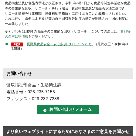
食品衛生法及び食品表示法が改正され、令和3年6月1日から食品等関連事業者が食品
等の自主的な回収（リコール）を行う場合、食品衛生法及び食品表示法に基づき、
リコール情報を行政機関（保健福祉事務所）に届け出ることが義務化されました。
これに伴い、条例による食品等の自主回収報告制度の規定が削除され、国の制度に
一本化しました。
令和3年6月1日以降の食品等の自主的な回収（リコール）についての届出は、
食品等
の自主回収情報
をご覧ください。
長野県食品安全・安心条例（PDF：153KB）
（最終改正：令和3年3
月25日）
お問い合わせ
健康福祉部食品・生活衛生課
電話番号：026-235-7155
ファックス：026-232-7288
より良いウェブサイトにするためにみなさまのご意見をお聞かせ