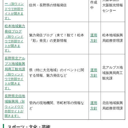
作成
ー
（別ウィン
信州・長野県の情報発信
大阪観光情報
中
ドウで外部サ
センター
イトが開きま
す）
松本地域魅力
発信ブログ
魅力発信ブログ（来て！観て！松本
運用
松本地域振興
（別ウィンド
『彩』発見）の更新情報
方針
局総務管理課
ウで外部サイ
トが開きま
す）
長野県北アル
プス地域振興
北アルプス地
局商工観光課
県（特に大北地域）のイベントに関
運用
域振興局商工
（別ウィンド
する情報、魅力発信など
方針
観光課
ウで外部サイ
トが開きま
す）
長野県北信地
域振興局
（別
管内の現地機関、市町村等の情報な
運用
北信地域振興
ウィンドウで
ど
方針
局総務管理課
外部サイトが
開きます）
スポーツ・文化・芸術