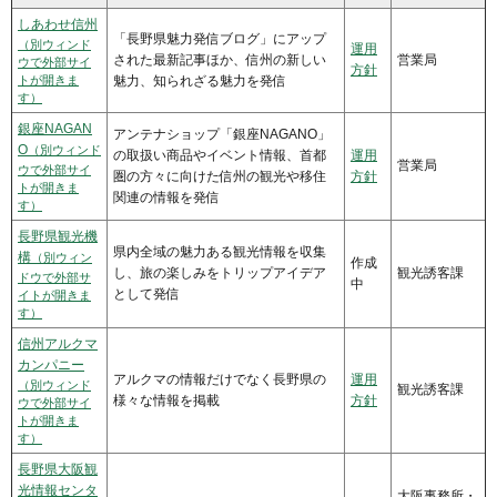
しあわせ信州
「長野県魅力発信ブログ」にアップ
（別ウィンド
運用
された最新記事ほか、信州の新しい
営業局
ウで外部サイ
方針
トが開きま
魅力、知られざる魅力を発信
す）
銀座NAGAN
アンテナショップ「銀座NAGANO」
O
（別ウィンド
の取扱い商品やイベント情報、首都
運用
営業局
ウで外部サイ
圏の方々に向けた信州の観光や移住
方針
トが開きま
関連の情報を発信
す）
長野県観光機
県内全域の魅力ある観光情報を収集
構
（別ウィン
作成
し、旅の楽しみをトリップアイデア
観光誘客課
ドウで外部サ
中
として発信
イトが開きま
す）
信州アルクマ
カンパニー
アルクマの情報だけでなく長野県の
運用
（別ウィンド
観光誘客課
様々な情報を掲載
方針
ウで外部サイ
トが開きま
す）
長野県大阪観
光情報センタ
大阪事務所・