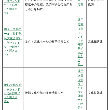
（別ウィンド
県選手の活躍、競技体験会のお知ら
方針
策課
ウで外部サイ
トが開きま
せ等）を掲載
す）
運用
方針
ホクト文化ホ
（別
ウィ
ール（長野県
ンド
民文化会館）
ウで
ホクト文化ホールの催事情報など
文化振興課
（別ウィンド
外部
ウで外部サイ
サイ
トが開きま
トが
す）
開き
ま
す）
運用
方針
（別
ウィ
伊那文化会館
ンド
（別ウィンド
ウで
伊那文化会館の催事情報など
文化振興課
ウで外部サイ
外部
トが開きま
サイ
す）
トが
開き