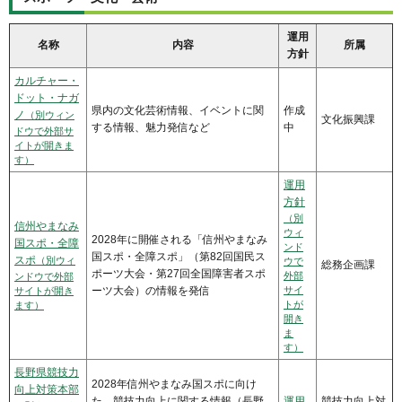
運用
名称
内容
所属
方針
カルチャー・
ドット・ナガ
県内の文化芸術情報、イベントに関
作成
ノ
（別ウィン
文化振興課
する情報、魅力発信など
中
ドウで外部サ
イトが開きま
す）
運用
方針
（別
信州やまなみ
ウィ
2028年に開催される「信州やまなみ
国スポ・全障
ンド
国スポ・全障スポ」（第82回国民ス
スポ
（別ウィ
ウで
総務企画課
ポーツ大会・第27回全国障害者スポ
外部
ンドウで外部
ーツ大会）の情報を発信
サイ
サイトが開き
トが
ます）
開き
ま
す）
長野県競技力
2028年信州やまなみ国スポに向け
向上対策本部
た、競技力向上に関する情報（長野
運用
競技力向上対