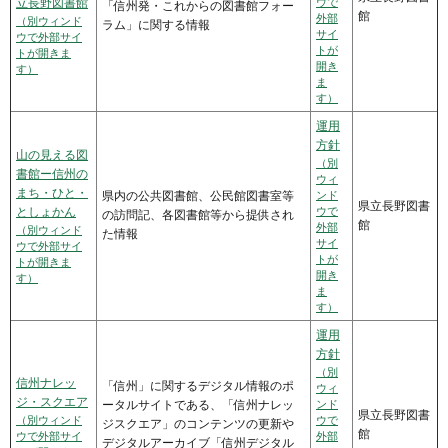
立長野図書館
ウで
「信州発・これからの図書館フォー
館
外部
（別ウィンド
ラム」に関する情報
サイ
ウで外部サイ
トが
トが開きま
開き
す）
ま
す）
運用
方針
山の見える図
（別
書館ー信州の
ウィ
まち・ひと・
県内の公共図書館、公民館図書室等
ンド
県立長野図書
としょかん
ウで
の訪問記、各図書館等から提供され
館
外部
（別ウィンド
た情報
サイ
ウで外部サイ
トが
トが開きま
開き
す）
ま
す）
運用
方針
（別
信州ナレッ
「信州」に関するデジタル情報のポ
ウィ
ジ・スクエア
ータルサイトである、「信州ナレッ
ンド
県立長野図書
（別ウィンド
ウで
ジスクエア」のコンテンツの更新や
館
ウで外部サイ
外部
デジタルアーカイブ「信州デジタル