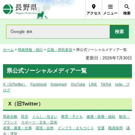
長野県Nagano Prefecture
アクセス
メニュー
検索
ホーム
>
県政情報・統計
>
広報・県民参加
> 県公式ソーシャルメディア一覧
更新日：2026年7月30日
県公式ソーシャルメディア一覧
X（旧Twitter）
F
acebook
I
nstagram
Y
ouTube
LI
NE
T
ikTok
n
ote、ブ
ログ
X（旧Twitter）
県政全般
防
災
く
らし・住まい
教
育・子ども
健
康・医療・福祉
観
光・
ブランド
ス
ポーツ・文化・芸術
産業・農業・仕事
環
境・自然
イ
ンフラ・まちづくり
交
通
職
員採用
議
会・選挙