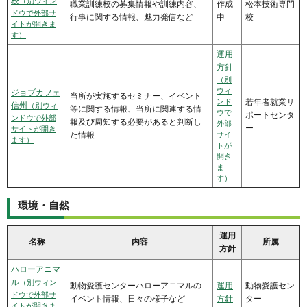
校
（別ウィン
職業訓練校の募集情報や訓練内容、
作成
松本技術専門
ドウで外部サ
行事に関する情報、魅力発信など
中
校
イトが開きま
す）
運用
方針
（別
ウィ
ジョブカフェ
当所が実施するセミナー、イベント
ンド
若年者就業サ
信州
（別ウィ
等に関する情報、当所に関連する情
ウで
ポートセンタ
ンドウで外部
報及び周知する必要があると判断し
外部
ー
サイトが開き
た情報
サイ
ます）
トが
開き
ま
す）
環境・自然
運用
名称
内容
所属
方針
ハローアニマ
ル
（別ウィン
動物愛護センターハローアニマルの
運用
動物愛護セン
ドウで外部サ
イベント情報、日々の様子など
方針
ター
イトが開きま