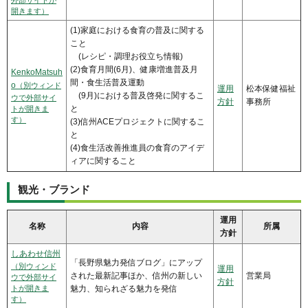
開きます）
(1)家庭における食育の普及に関する
こと
(レ
シピ・調理お役立ち情報)
(2)食育月間(6月)、健康増進普及月
KenkoMatsuh
間・食生活普及運動
o
（別ウィンド
運用
松本保健福祉
(
9月)における普及啓発に関するこ
ウで外部サイ
方針
事務所
と
トが開きま
す）
(3)信州ACEプロジェクトに関するこ
と
(4)食生活改善推進員の食育のアイデ
ィアに関すること
観光・ブランド
運用
名称
内容
所属
方針
しあわせ信州
「長野県魅力発信ブログ」にアップ
（別ウィンド
運用
された最新記事ほか、信州の新しい
営業局
ウで外部サイ
方針
トが開きま
魅力、知られざる魅力を発信
す）