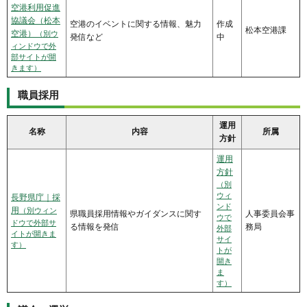
空港利用促進
協議会（松本
空港のイベントに関する情報、魅力
作成
松本空港課
空港）
（別ウ
発信など
中
ィンドウで外
部サイトが開
きます）
職員採用
運用
名称
内容
所属
方針
運用
方針
（別
ウィ
長野県庁｜採
ンド
用
（別ウィン
県職員採用情報やガイダンスに関す
人事委員会事
ウで
ドウで外部サ
る情報を発信
務局
外部
イトが開きま
サイ
す）
トが
開き
ま
す）