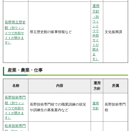
運用
方針
（別
ウィ
長野県立歴史
ンド
館
（別ウィン
ウで
県立歴史館の催事情報など
文化振興課
ドウで外部サ
外部
イトが開きま
サイ
す）
トが
開き
ま
す）
産業・農業・仕事
運用
名称
内容
所属
方針
長野技術専門
校
（別ウィン
運用
長野技術専門校での職業訓練の状況
長野技術専門
ドウで外部サ
方針
や訓練生の募集案内など
校
イトが開きま
す）
松本技術専門