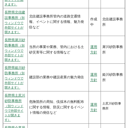
きます）
長野県北信建
北信建設事務所管内の道路交通情
設事務所
（別
作成
北信建設事務
報、イベントに関する情報、魅力発
ウィンドウで
中
所
信など
外部サイトが
開きます）
長野県犀川砂
防事務所
（別
当所の事業や業務、管内における土
運用
犀川砂防事務
ウィンドウで
砂災害等に関する情報など
方針
所
外部サイトが
開きます）
長野県姫川砂
防事務所
（別
運用
姫川砂防事務
建設部の業務や建設産業の魅力発信
ウィンドウで
方針
所
外部サイトが
開きます）
長野県土尻川
砂防事務所
危険箇所の周知、伐採木の無料配布
土尻川砂防事
運用
（別ウィンド
に関する情報、防災に関するイベン
務所
方針
ウで外部サイ
ト情報の発信など
トが開きま
す）
長野県企業局