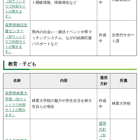
（別ウィンド
ト開催情報、情報発信など
中
ウで外部サイ
トが開きま
す）
長野県婚活支
援センター
県内の出会い・婚活イベントや県マ
作成
次世代サポー
（別ウィンド
ッチングシステム、ながの結婚応援
中
ト課
ウで外部サイ
パスポートなど
トが開きま
す）
教育・子ども
運用
名称
内容
所属
方針
長野県林業大
学校
（別ウィ
林業大学校の魅力や学生生活を林大
作成
林業大学校
ンドウで外部
生自らが発信
中
サイトが開き
ます）
運用
方針
（別
ウィ