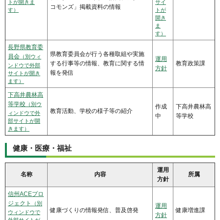
トが開きま
サイ
コモンズ」掲載資料の情報
す）
トが
開き
ま
す）
長野県教育委
県教育委員会が行う各種取組や実施
員会
（別ウィ
運用
する行事等の情報、教育に関する情
教育政策課
ンドウで外部
方針
報を発信
サイトが開き
ます）
下高井農林高
等学校
（別ウ
作成
下高井農林高
教育活動、学校の様子等の紹介
ィンドウで外
中
等学校
部サイトが開
きます）
健康・医療・福祉
運用
名称
内容
所属
方針
信州ACEプロ
ジェクト
（別
運用
健康づくりの情報発信、普及啓発
健康増進課
ウィンドウで
方針
外部サイトが