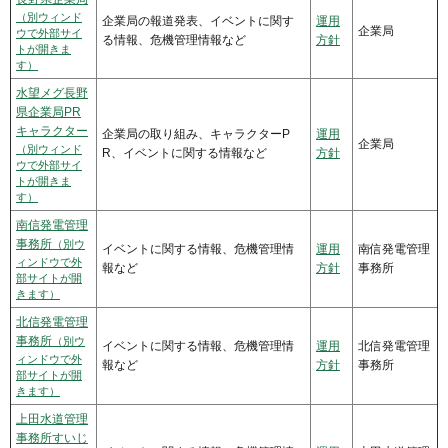
（別ウィンド
企業局の報道発表、イベントに関す
運用
企業局
ウで外部サイ
る情報、危機管理情報など
方針
トが開きま
す）
水望メグ長野
県企業局PR
キャラクター
企業局の取り組み、キャラクターP
運用
企業局
（別ウィンド
R、イベントに関する情報など
方針
ウで外部サイ
トが開きま
す）
南信発電管理
事務所
（別ウ
イベントに関する情報、危機管理情
運用
南信発電管理
ィンドウで外
報など
方針
事務所
部サイトが開
きます）
北信発電管理
事務所
（別ウ
イベントに関する情報、危機管理情
運用
北信発電管理
ィンドウで外
報など
方針
事務所
部サイトが開
きます）
上田水道管理
事務所すいじ