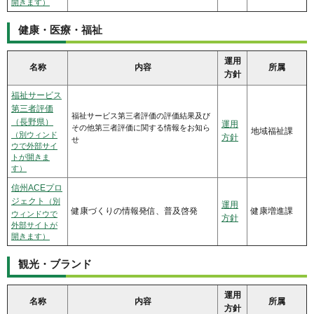
開きます）
健康・医療・福祉
運用
名称
内容
所属
方針
福祉サービス
第三者評価
福祉サービス第三者評価の評価結果及び
（長野県）
運用
その他第三者評価に関する情報をお知ら
地域福祉課
（別ウィンド
方針
せ
ウで外部サイ
トが開きま
す）
信州ACEプロ
ジェクト
（別
運用
健康づくりの情報発信、普及啓発
健康増進課
ウィンドウで
方針
外部サイトが
開きます）
観光・ブランド
運用
名称
内容
所属
方針