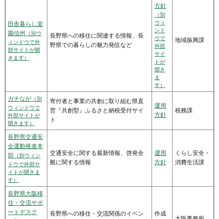
方針
（別
ウィ
田舎暮らし楽
ンド
園信州
（別ウ
長野県への移住に関連する情報、長
ウで
地域振興課
ィンドウで外
野県での暮らしの魅力発信など
外部
部サイトが開
サイ
きます）
トが
開き
ま
す）
ガチなが
（別
寄付者と事業の共創に取り組む県直
運用
ウィンドウで
営『共創型』ふるさと納税受付サイ
税務課
方針
外部サイトが
ト
開きます）
長野県交通安
全運動推進本
交通安全に関する最新情報、啓発全
運用
くらし安全・
部
（別ウィン
般に関する情報
方針
消費生活課
ドウで外部サ
イトが開きま
す）
長野県大阪移
住・交流サポ
ートデスク
長野県への移住・交流関係のイベン
作成
大阪事務所