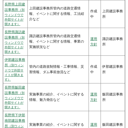
長野県上田建
上田建設事務所管内の道路交通情
設事務所
（別
作成
上田建設事務
報、イベントに関する情報、工法紹
ウィンドウで
中
所
介など
外部サイトが
開きます）
長野県諏訪建
諏訪建設事務所管内の道路交通情
設事務所
（別
運用
諏訪建設事務
報、イベントに関する情報、事業の
ウィンドウで
方針
所
実施状況など
外部サイトが
開きます）
伊那建設事務
所
（別ウィン
管内の道路規制情報・工事情報、災
作成
伊那建設事務
ドウで外部サ
害情報、ダム事前放流など
中
所
イトが開きま
す）
長野県飯田建
設事務所
（別
実施事業の紹介、イベントに関する
運用
飯田建設事務
ウィンドウで
情報、魅力発信など
方針
所
外部サイトが
開きます）
長野県下伊那
南部建設事務
実施事業の紹介、イベントに関する
運用
飯田建設事務
所
（別ウィン