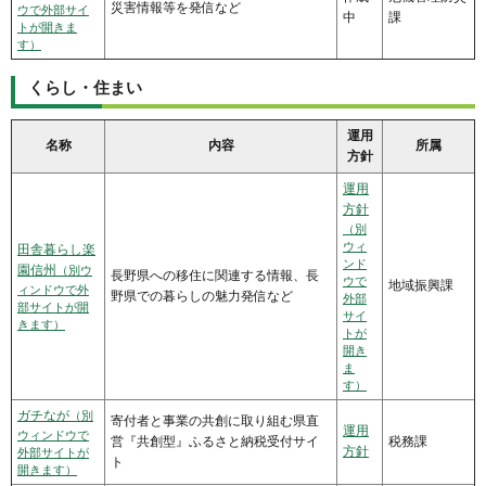
災害情報等を発信など
ウで外部サイ
中
課
トが開きま
す）
くらし・住まい
運用
名称
内容
所属
方針
運用
方針
（別
ウィ
田舎暮らし楽
ンド
園信州
（別ウ
長野県への移住に関連する情報、長
ウで
地域振興課
ィンドウで外
野県での暮らしの魅力発信など
外部
部サイトが開
サイ
きます）
トが
開き
ま
す）
ガチなが
（別
寄付者と事業の共創に取り組む県直
運用
ウィンドウで
営『共創型』ふるさと納税受付サイ
税務課
方針
外部サイトが
ト
開きます）