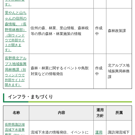
す）
里やんと山ち
ゃんの信州の
森情報。（長
信州の森、林業、里山情報、森林税
作成
野県林務部）
森林政策課
等の県の森林・林業施策の情報
中
（別ウィンド
ウで外部サイ
トが開きま
す）
長野県北アル
プス地域振興
北アルプス地
森林・林業に関するイベントや鳥獣
作成
局林務課
（別
域振興局林務
対策などの情報発信
中
ウィンドウで
課
外部サイトが
開きます）
インフラ・まちづくり
運用
名称
内容
所属
方針
長野県諏訪湖
流域下水道事
流域下水道の情報発信、イベントに
運用
諏訪湖流域下
務所