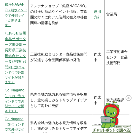
銀座NAGAN
アンテナショップ「銀座NAGANO」
O
（別ウィンド
の取扱い商品やイベント情報、首都
運用
営業局
ウで外部サイ
圏の方々に向けた信州の観光や移住
方針
トが開きま
関連の情報を発信
す）
しあわせ信州
食品サポータ
ーズ倶楽部ー
長野県工業技
工業技術総合
工業技術総合センター食品技術部門
作成
術総合センタ
センター食品
が関連する食品関係事業の発信
中
ー食品技術部
技術部門
門内
（別ウィ
ンドウで外部
サイトが開き
ます）
Go! Nagano,
県内全域の魅力ある観光情報を収集
Japan
（別ウ
作成
し、旅の楽しみをトリップアイデア
観光誘客課
ィンドウで外
中
として海外に発信
部サイトが開
きます）
Go Nagano
県内全域の魅力ある観光情報を収集
（別ウィンド
作成
し、旅の楽しみをトリップアイデア
観光誘客課
ウで外部サイ
中