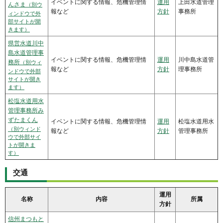
イベントに関する情報、危機管理情
運用
上田水道管理
んさま
（別ウ
報など
方針
事務所
ィンドウで外
部サイトが開
きます）
県営水道川中
島水道管理事
イベントに関する情報、危機管理情
運用
川中島水道管
務所
（別ウィ
報など
方針
理事務所
ンドウで外部
サイトが開き
ます）
松塩水道用水
管理事務所み
ずたまくん
イベントに関する情報、危機管理情
運用
松塩水道用水
（別ウィンド
報など
方針
管理事務所
ウで外部サイ
トが開きま
す）
交通
運用
名称
内容
所属
方針
信州まつもと