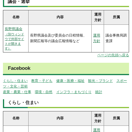
議会・選挙
運用
名称
内容
所属
方針
長野県議会
（別ウィンド
長野県議会及び委員会の日程情報、
運用
議会事務局調
ウで外部サイ
新聞広報等の議会広報情報など
方針
査課
トが開きま
す）
ページの先頭へ戻る
Facebook
くらし・住まい
教
育・子ども
健
康・医療・福祉
観
光・ブランド
ス
ポー
ツ・文化・芸術
産業・農業・仕事
環
境・自然
イ
ンフラ・まちづくり
統
計
くらし・住まい
運用
名称
内容
所属
方針
運用