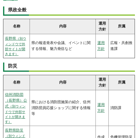
県政全般
運用
名称
内容
所属
方針
長野県
（別ウ
県の報道発表や会議、イベントに関
運用
広報・共創推
ィンドウで外
する情報、魅力発信など
方針
進課
部サイトが開
きます）
防災
運用
名称
内容
所属
方針
信州消防団
（長野県）公
県における消防団施策の紹介、信州
運用
式
（別ウィン
消防団員応援ショップに関する情報
消防課
方針
ドウで外部サ
等
イトが開きま
す）
長野県防災
（別ウィンド
作成
危機管理防災