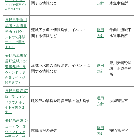
（別ウィン
関する情報など
方針
水道事務所
ドウで外部サイト
が開きます）
長野県千曲川
流域下水道事
流域下水道の情報発信、イベントに
運用
千曲川流域下
務所
（別ウィ
関する情報など
方針
水道事務所
ンドウで外部
サイトが開き
ます）
長野県犀川安
曇野流域下水
犀川安曇野流
流域下水道の情報発信、イベントに
運用
道事務所
（別
域下水道事務
関する情報など
方針
ウィンドウで
所
外部サイトが
開きます）
長野県建設 広
報
（別ウィン
運用
建設部の業務や建設産業の魅力発信
技術管理室
ドウで外部サ
方針
イトが開きま
す）
長野県建設 シ
ューカツ
（別
運用
就職情報の発信
技術管理室
ウィンドウで
方針
外部サイトが