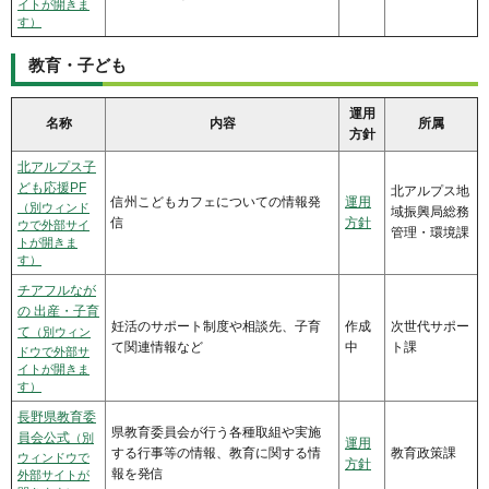
イトが開きま
す）
教育・子ども
運用
名称
内容
所属
方針
北アルプス子
ども応援PF
北アルプス地
信州こどもカフェについての情報発
運用
（別ウィンド
域振興局総務
信
方針
ウで外部サイ
管理・環境課
トが開きま
す）
チアフルなが
の 出産・子育
妊活のサポート制度や相談先、子育
作成
次世代サポー
て
（別ウィン
て関連情報など
中
ト課
ドウで外部サ
イトが開きま
す）
長野県教育委
県教育委員会が行う各種取組や実施
員会公式
（別
運用
する行事等の情報、教育に関する情
教育政策課
ウィンドウで
方針
報を発信
外部サイトが