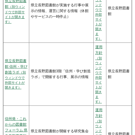
県立長野図書
県立長野図書館が実施する行事や展
ンド
館
（別ウィン
県立長野図書
ウで
示の情報、運営に関する情報（休館
ドウで外部サ
館
外部
やサービスの一時停止）
イトが開きま
サイ
す）
トが
開き
ま
す）
運用
方針
（別
県立長野図書
ウィ
館 信州・学び
ンド
県立長野図書館3階「信州・学び創造
県立長野図書
創造ラボ
（別
ウで
ラボ」で開催する行事、展示の情報
館
外部
ウィンドウで
サイ
外部サイトが
トが
開きます）
開き
ま
す）
運用
方針
信州発・これ
（別
からの図書館
ウィ
フォーラム 県
県立長野図書館が開催する研究集会
ンド
県立長野図書