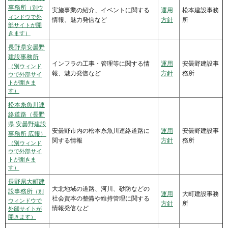
事務所
（別ウ
実施事業の紹介、イベントに関する
運用
松本建設事務
ィンドウで外
情報、魅力発信など
方針
所
部サイトが開
きます）
長野県安曇野
建設事務所
インフラの工事・管理等に関する情
運用
安曇野建設事
（別ウィンド
報、魅力発信など
方針
務所
ウで外部サイ
トが開きま
す）
松本糸魚川連
絡道路（長野
県 安曇野建設
安曇野市内の松本糸魚川連絡道路に
運用
安曇野建設事
事務所 広報）
関する情報
方針
務所
（別ウィンド
ウで外部サイ
トが開きま
す）
長野県大町建
大北地域の道路、河川、砂防などの
設事務所
（別
運用
大町建設事務
社会資本の整備や維持管理に関する
ウィンドウで
方針
所
情報発信など
外部サイトが
開きます）