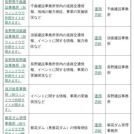
長野県千曲建
千曲建設事務所管内の道路交通情
設事務所
（別
運用
千曲建設事務
報、地域の魅力発信、事業の実施状
ウィンドウで
方針
所
況など
外部サイトが
開きます）
長野県須坂建
須坂建設事務所管内の道路交通情
設事務所
（別
運用
須坂建設事務
報、イベントに関する情報、魅力発
ウィンドウで
方針
所
信など
外部サイトが
開きます）
長野県長野建
長野建設事務所管内の道路交通情
設事務所
（別
運用
長野建設事務
報、イベントに関する情報、事業の
ウィンドウで
方針
所
実施状況など
外部サイトが
開きます）
浅川改良事務
所
（別ウィン
イベントに関する情報、事業の実施
運用
長野建設事務
ドウで外部サ
状況など
方針
所
イトが開きま
す）
裾花ダム管理
事務所
（別ウ
運用
裾花ダム管理
裾花ダム（奥裾花ダム）の情報発信
ィンドウで外
方針
事務所
部サイトが開