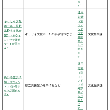
ま
す）
運用
方針
キッセイ文化
（別
ウィ
ホール（長野
ンド
県松本文化会
ウで
キッセイ文化ホールの催事情報など
文化振興課
館）
（別ウィ
外部
ンドウで外部
サイ
サイトが開き
トが
ます）
開き
ま
す）
運用
方針
（別
ウィ
長野県立美術
ンド
館
（別ウィン
ウで
県立美術館の催事情報など
文化振興課
ドウで外部サ
外部
イトが開きま
サイ
す）
トが
開き
ま
す）