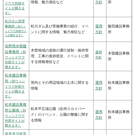
情報、魅力発信など
方針
所
ドウで外部サ
イトが開きま
す）
松川ダム管理
松川ダム及び実施事業の紹介、イベ
運用
飯田建設事務
事務所
（別ウィ
ンドウで外部サイ
ントに関する情報、魅力発信など
方針
所
トが開きます）
長野県木曽建
木曽地域の道路の通行規制・維持管
設事務所
（別
運用
木曽建設事務
理、工事の進捗状況、イベントに関
ウィンドウで
方針
所
する情報発信など
外部サイトが
開きます）
松本建設事務
所
（別ウィン
管内とその周辺地域の土木に関する
運用
松本建設事務
ドウで外部サ
情報
方針
所
イトが開きま
す）
松本建設事務
松本平広域公園（信州スカイパー
所公園係
（別
運用
松本建設事務
ク）のイベント、公園の整備に関す
ウィンドウで
方針
所
る情報
外部サイトが
開きます）
奈良井川改良