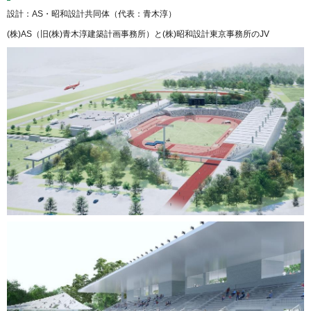
設計：AS・昭和設計共同体（代表：青木淳）
(株)AS（旧(株)青木淳建築計画事務所）と(株)昭和設計東京事務所のJV