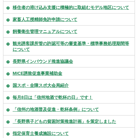
移住者の溶け込み支援に積極的に取組むモデル地区について
家畜人工授精師免許申請について
飼養衛生管理マニュアルについて
観光誘客課所管の許認可等の審査基準・標準事務処理期間等
について
長野県インバウンド推進協議会
MICE誘致促進事業補助金
国スポ・全障スポ大会局紹介
毎月8日は「信州地酒で乾杯の日」です！
「信州の地酒普及促進・乾杯条例」について
「長野県子どもの貧困対策推進計画」を策定しました
指定保育士養成施設について