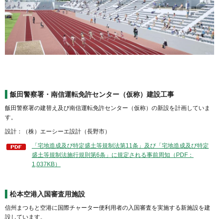
飯田警察署・南信運転免許センター（仮称）建設工事
飯田警察署の建替え及び南信運転免許センター（仮称）の新設を計画していま
す。
設計：（株）エーシーエ設計（長野市）
「宅地造成及び特定盛土等規制法第11条」及び「宅地造成及び特定
盛土等規制法施行規則第6条」に規定される事前周知（PDF：
1,037KB）
松本空港入国審査用施設
信州まつもと空港に国際チャーター便利用者の入国審査を実施する新施設を建
設しています。