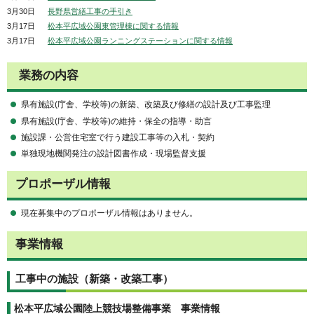
3月30日
長野県営繕工事の手引き
3月17日
松本平広域公園東管理棟に関する情報
3月17日
松本平広域公園ランニングステーションに関する情報
業務の内容
県有施設(庁舎、学校等)の新築、改築及び修繕の設計及び工事監理
県有施設(庁舎、学校等)の維持・保全の指導・助言
施設課・公営住宅室で行う建設工事等の入札・契約
単独現地機関発注の設計図書作成・現場監督支援
プロポーザル情報
現在募集中のプロポーザル情報はありません。
事業情報
工事中の施設（新築・改築工事）
松本平広域公園陸上競技場整備事業 事業情報