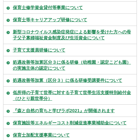
保育士修学資金貸付等事業について
保育士等キャリアアップ研修について
新型コロナウイルス感染症発症による影響を受けた方への母
子父子寡婦福祉資金制度及び生活資金について
子育て支援員研修について
処遇改善等加算区分３に係る研修（幼稚園・認定こども園）
の実施主体の認定について
処遇改善等加算（区分３）に係る研修受講要件について
低所得の子育て世帯に対する子育て世帯生活支援特別給付金
（ひとり親世帯分）
『森と自然の育ちと学びラボ2021』が開催されます
保育施設等エネルギーコスト削減促進事業補助金について
保育士加配支援事業について