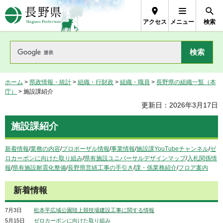
長野県Nagano Prefecture
アクセス
メニュー
検索
ホーム
>
県政情報・統計
>
組織・行財政
>
組織・職員
>
長野県の組織一覧（本
庁）
> 施設課紹介
更新日：2026年3月17日
施設課紹介
新着情報
/
業務の内容
/
プロポーザル情報
/
事業情報
/
施設課YouTubeチャンネル
/
ゼ
ロカーボンに向けた取り組み
/
県有施設ユニバーサルデザインマップ
/
入札関係情
報
/
県有施設耐震化整備
/
長野県営繕工事の手引き
/
課・係業務紹介
/
フロア案内
新着情報
7月3日
松本平広域公園陸上競技場建設工事に関する情報
5月15日
ゼロカーボンに向けた取り組み