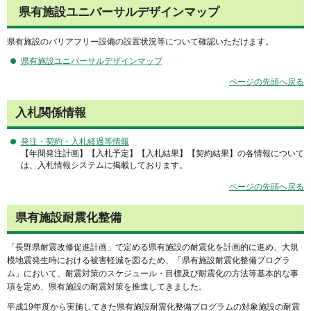
県有施設ユニバーサルデザインマップ
県有施設のバリアフリー設備の設置状況等について確認いただけます。
県有施設ユニバーサルデザインマップ
ページの先頭へ戻る
入札関係情報
発注・契約・入札経過等情報
【年間発注計画】【入札予定】【入札結果】【契約結果】の各情報について
は、入札情報システムに掲載しております。
ページの先頭へ戻る
県有施設耐震化整備
「長野県耐震改修促進計画」で定める県有施設の耐震化を計画的に進め、大規
模地震発生時における被害軽減を図るため、「県有施設耐震化整備プログラ
ム」において、耐震対策のスケジュール・目標及び耐震化の方法等基本的な事
項を定め、県有施設の耐震対策を推進してきました。
平成19年度から実施してきた県有施設耐震化整備プログラムの対象施設の耐震