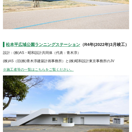
松本平広域公園ランニングステーション
（R4年(2022年)3月竣工）
設計：(株)AS・昭和設計共同体（代表：青木淳）
(株)AS（旧(株)青木淳建築計画事務所）と(株)昭和設計東京事務所のJV
※施工者等の一覧はこちらをご覧ください。