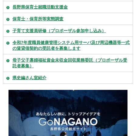
長野県保育士就職活動支援金
保育士・保育所等実態調査
子育て支援員研修（プロポーザル参加申し込み）
令和7年度職員健康管理システム用サーバ及び周辺機器等一式
の賃貸借契約の受託者を募集します
母子父子寡婦福祉資金未収金回収業務委託（プロポーザル受
託者募集）
県史編さん室紹介