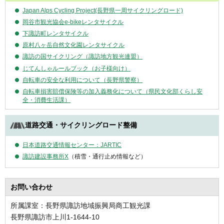
Japan Alps Cycling Project(長野県一周サイクリングロード)
岡谷市観光協会e-bikeレンタサイクル
下諏訪町レンタサイクル
原村八ヶ岳自然文化園レンタサイクル
諏訪の国サイクリング（諏訪地方観光連盟）
じてんしゃルールブック（お子様向け）
自転車の安全な利用について（長野県警察）
自転車損害賠償保険等の加入義務化について（県民文化部くらし安
全・消費生活課）
道路交通・サイクリングロード整備
日本道路交通情報センター：JARTIC
諏訪建設事務所X
（積雪・通行止め情報など）
お問い合わせ
所属課室：長野県諏訪地域振興局商工観光課
長野県諏訪市上川1-1644-10