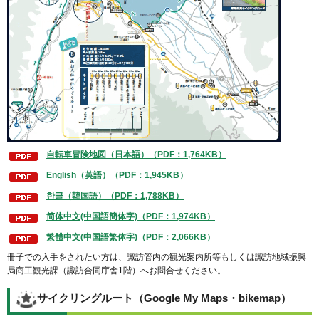
自転車冒険地図（日本語）（PDF：1,764KB）
English（英語）（PDF：1,945KB）
한글（韓国語）（PDF：1,788KB）
简体中文(中国語簡体字)（PDF：1,974KB）
繁體中文(中国語繁体字)（PDF：2,066KB）
冊子での入手をされたい方は、諏訪管内の観光案内所等もしくは諏訪地域振興
局商工観光課（諏訪合同庁舎1階）へお問合せください。
サイクリングルート（Google My Maps・bikemap）