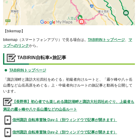
【bikemap】
bikemap（スマートフォンアプリ）で見る場合は
、
TABIRINトップページ
、
マ
ップへのリンク
から。
TABIRIN自転車×旅記事
TABIRINトップページ
「諏訪湖畔と諏訪大社四社をめぐる」初級者向けルートと、「霧ケ峰や八ヶ岳
山麓など山岳高原をめぐる」上・中級者向けルートの旅記事と動画を公開して
います。
【長野県】初心者でも楽しめる諏訪湖畔と諏訪大社四社めぐり、上級者も
満足の霧ヶ峰や八ケ岳山麓などの山岳ルート
信州諏訪 自転車冒険 Day-1（別ウィンドウで記事が開きます）
信州諏訪 自転車冒険 Day-2（別ウィンドウで記事が開きます）