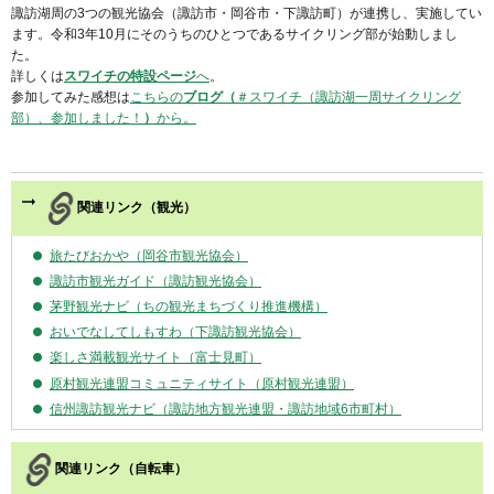
諏訪湖周の3つの観光協会（諏訪市・岡谷市・下諏訪町）が連携し、実施してい
ます。令和3年10月にそのうちのひとつであるサイクリング部が始動しまし
た。
詳しくは
スワイチの特設ページ
へ
。
参加してみた感想は
こちらの
ブログ（
＃スワイチ（諏訪湖一周サイクリング
部）、参加しました！
）
から。
関連リンク（観光）
旅たびおかや（岡谷市観光協会）
諏訪市観光ガイド（諏訪観光協会）
茅野観光ナビ（ちの観光まちづくり推進機構）
おいでなしてしもすわ（下諏訪観光協会）
楽しさ満載観光サイト（富士見町）
原村観光連盟コミュニティサイト（原村観光連盟）
信州諏訪観光ナビ（諏訪地方観光連盟・諏訪地域6市町村）
関連リンク（自転車）