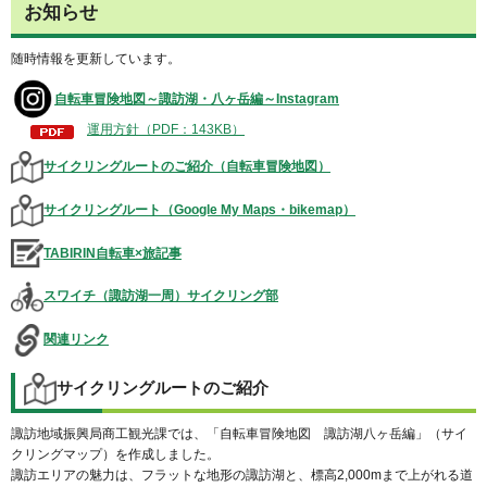
お知らせ
随時情報を更新しています。
自転車冒険地図～諏訪湖・八ヶ岳編～Instagram
運用方針（PDF：143KB）
サイクリングルートのご紹介（自転車冒険地図）
サイクリングルート（Google My Maps・bikemap）
TABIRIN自転車×旅記事
スワイチ（諏訪湖一周）サイクリング部
関連リンク
サイクリングルートのご紹介
諏訪地域振興局商工観光課では、「自転車冒険地図
諏
訪湖八ヶ岳編」（サイ
クリングマップ）を作成しました。
諏訪エリアの魅力は、フラットな地形の諏訪湖と、標高2,000mまで上がれる道