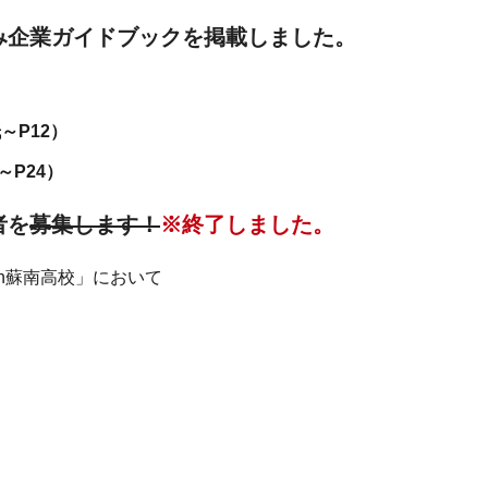
み企業ガイドブックを掲載しました。
～P12）
～P24）
者を
募集します！
※終了しました。
in蘇南高校」において