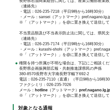
長野県石油商業組合に関しては、産業労働部産業政
（連絡先）
・電話：026-235-7218（平日9時から16時30分）
・メール：sansei（アットマーク）pref.nagano.lg.j
※「（アットマーク）」を@に置き換えて送信して
不当景品類及び不当表示防止法に関しては、県民文
（連絡先）
・電話：026-235-7174（平日9時から16時30分）
・メール：kurashi-shohi（アットマーク）pref.nagano
※「（アットマーク）」を@に置き換えて送信して
権限を持つ所属が不明な場合は、下記にご相談くだ
長野県企画振興部広報・共創推進課県民の声係
380-8570長野市大字南長野字幅下692-2
電話：026-235-7110（直通）（平日9時から16時3
ファクシミリ：026-235-7026
メール：
hotline
（アットマーク）
pref.nagano.lg.j
※「（アットマーク）」を@に置き換えて送信して
対象となる通報