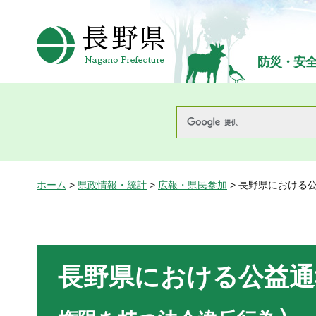
長野県Nagano Prefecture
防災・安
ホーム
>
県政情報・統計
>
広報・県民参加
> 長野県における
長野県における公益通