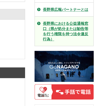
長野県広報パートナーとは
長野県における公益通報窓
口（県が処分または勧告等
を行う権限を持つ法令違反
行為）