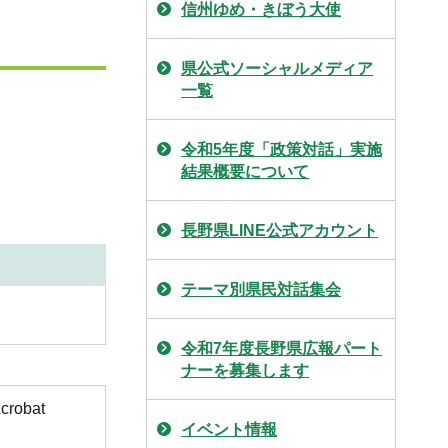
信州ゆめ・きぼう大使
県公式ソーシャルメディア
一覧
令和5年度「政策対話」実施
結果概要について
長野県LINE公式アカウント
テーマ別県民対話集会
令和7年度長野県広報パート
ナーを募集します
obat
イベント情報