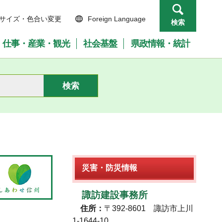
サイズ・色合い変更
Foreign Language
検索
仕事・産業・観光
社会基盤
県政情報・統計
災害・防災情報
諏訪建設事務所
住所：
〒392-8601 諏訪市上川
1-1644-10