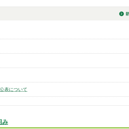
公表について
組み