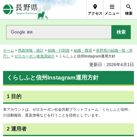
長野県Nagano Prefecture
アクセス
メニュー
検索
ホーム
>
県政情報・統計
>
組織・行財政
>
組織・職員
>
長野県の組織一覧（本
庁）
>
ゼロカーボン推進課紹介
> くらしふと信州Instagram運用方針
更新日：2026年4月1日
くらしふと信州Instagram運用方針
1 目的
本アカウントは、ゼロカーボン社会共創プラットフォーム「くらしふと信州」
の活動報告、普及啓発などを行うことを目的としています。
2 運用者