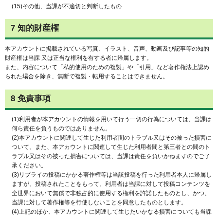
(15)その他、当課が不適切と判断したもの
7 知的財産権
本アカウントに掲載されている写真、イラスト、音声、動画及び記事等の知的
財産権は当課 又は正当な権利を有する者に帰属します。
また、内容について「私的使用のための複製」や「引用」など著作権法上認め
られた場合を除き、無断で複製・転用することはできません。
8 免責事項
(1)利用者が本アカウントの情報を用いて行う一切の行為については、当課は
何ら責任を負うものではありません。
(2)本アカウントに関連して生じた利用者間のトラブル又はその被った損害に
ついて、また、本アカウントに関連して生じた利用者間と第三者との間のト
ラブル又はその被った損害については、当課は責任を負いかねますのでご了
承ください。
(3)リプライの投稿にかかる著作権等は当該投稿を行った利用者本人に帰属し
ますが、投稿されたことをもって、利用者は当課に対して投稿コンテンツを
全世界において無償で非独占的に使用する権利を許諾したものとし、かつ、
当課に対して著作権等を行使しないことを同意したものとします。
(4)上記のほか、本アカウントに関連して生じたいかなる損害についても当課