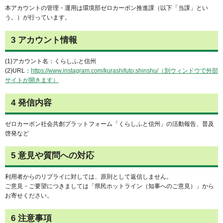
本アカウントの管理・運用は環境部ゼロカーボン推進課（以下「当課」とい
う。）が行っています。
3 アカウント情報
(1)アカウント名：くらしふと信州
(2)URL：
https://www.instagram.com/kurashifuto.shinshu/（別ウィンドウで外部
サイトが開きます）
4 発信内容
ゼロカーボン社会共創プラットフォーム「くらしふと信州」の活動報告、普及
啓発など
5 意見や質問への対応
利用者からのリプライに対しては、原則として返信しません。
ご意見・ご要望につきましては「県民ホットライン（知事へのご意見）」から
お寄せください。
6 注意事項