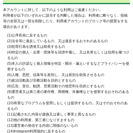
本アカウントに対して、以下のような利用はご遠慮ください。
利用者が以下のいずれかに該当する判断した場合は、利用者に断りなく、投稿
等の全部又は一部を削除したり、利用者アカウントのブロック等の措置をする
場合があります。
(1)公序良俗に反するもの
(2)法令等に違反しているもの、又は違反するおそれのあるもの
(3)犯罪行為を誘発又は助長するもの
(4)特定の個人・企業・団体等を誹謗中傷し、又は名誉もしくは信用を傷つけ
るもの
(5)本人の許諾なく個人情報を特定・開示・漏えいするなどプライバシーを侵
害するもの
(6)人種、思想、信条等を差別し、又は差別を助長させるもの
(7)政治活動及び宗教活動を目的とするもの
(8)広告、宣伝、勧誘、営業活動その他営利を目的とするもの
(9)運営者又は第三者の著作権、商標権、肖像権などを侵害するおそれのある
もの
(10)有害なプログラムを使用しもしくは提供するもの。又はそのおそれのあ
るもの
(11)記載された内容が虚偽又は著しく事実と異なるもの
(12)他の利用者、第三者になりすますもの
(13)運営者の発信する内容に関係のないもの
(14)Instagram利用規約に反するもの