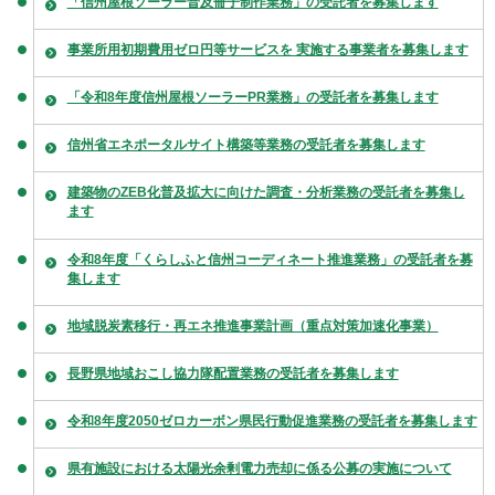
「信州屋根ソーラー普及冊子制作業務」の受託者を募集します
事業所用初期費用ゼロ円等サービスを 実施する事業者を募集します
「令和8年度信州屋根ソーラーPR業務」の受託者を募集します
信州省エネポータルサイト構築等業務の受託者を募集します
建築物のZEB化普及拡大に向けた調査・分析業務の受託者を募集し
ます
令和8年度「くらしふと信州コーディネート推進業務」の受託者を募
集します
地域脱炭素移行・再エネ推進事業計画（重点対策加速化事業）
長野県地域おこし協力隊配置業務の受託者を募集します
令和8年度2050ゼロカーボン県民行動促進業務の受託者を募集します
県有施設における太陽光余剰電力売却に係る公募の実施について