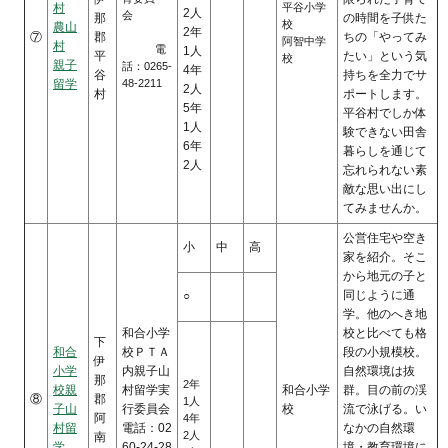
村
平谷小学
2人
会
那
の時間を子供た
校
農山
2年
⑦
郡
ちの「やってみ
阿智中学
村
電
1人
平
たい」という気
校
親子
話：0265-
4年
谷
持ちを全力でサ
留学
48-2211
2人
村
ポートします。
5年
平谷村でしか体
1人
験できない田舎
6年
暮らしを通じて
2人
忘れられない素
敵な思い出にし
てみませんか。
公営住宅や空き
小
中
高
家を紹介。そこ
から地元の子と
同じように通
○
学。他のへき地
和合小学
校と比べても格
下
和合
校ＰＴＡ
段の小規模校。
伊
小学
内親子山
自然環境は抜
那
2年
校親
村留学実
和合小学
群。目の前の渓
⑧
郡
1人
子山
行委員会
校
流で泳げる。い
阿
4年
村留
電話：02
なかの自然環
2人
南
学
60-24-28
境・教育環境に