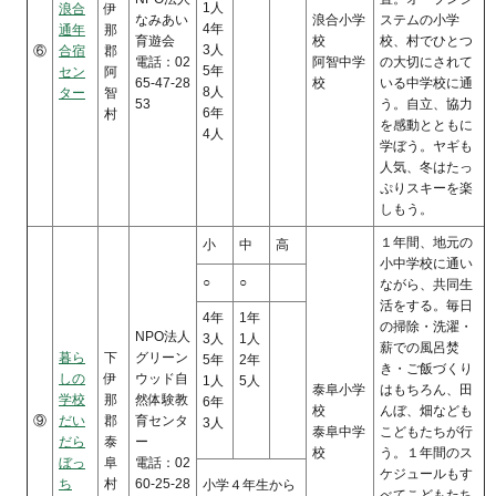
1人
浪合
伊
なみあい
浪合小学
ステムの小学
4年
通年
那
育遊会
校
校、村でひとつ
3人
⑥
合宿
郡
電話：02
阿智中学
の大切にされて
5年
セン
阿
65-47-28
校
いる中学校に通
8人
ター
智
53
う。自立、協力
6年
村
を感動とともに
4人
学ぼう。ヤギも
人気、冬はたっ
ぷりスキーを楽
しもう。
１年間、地元の
小
中
高
小中学校に通い
○
○
ながら、共同生
活をする。毎日
4年
1年
の掃除・洗濯・
NPO法人
3人
1人
薪での風呂焚
暮ら
下
グリーン
5年
2年
き・ご飯づくり
しの
伊
ウッド自
1人
5人
泰阜小学
はもちろん、田
学校
那
然体験教
6年
校
んぼ、畑なども
⑨
だい
郡
育センタ
3人
泰阜中学
こどもたちが行
だら
泰
ー
校
う。１年間のス
ぼっ
阜
電話：02
ケジュールもす
ち
村
60-25-28
小学４年生から
べてこどもたち