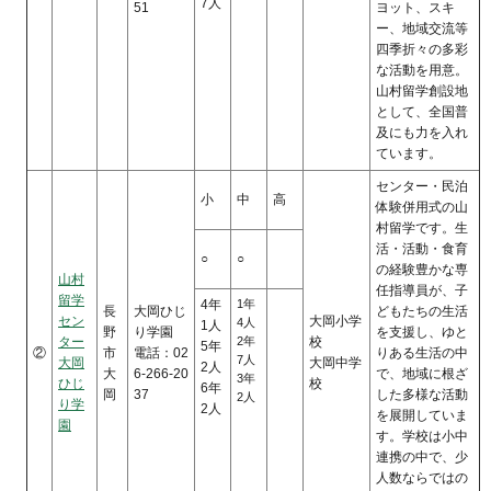
7人
51
ヨット、スキ
ー、地域交流等
四季折々の多彩
な活動を用意。
山村留学創設地
として、全国普
及にも力を入れ
ています。
センター・民泊
小
中
高
体験併用式の山
村留学です。生
活・活動・食育
○
○
の経験豊かな専
山村
任指導員が、子
留学
4年
1年
長
大岡ひじ
どもたちの生活
セン
大岡小学
4人
1人
野
り学園
を支援し、ゆと
ター
2年
校
5年
②
市
電話：02
りある生活の中
7人
大岡
大岡中学
2人
大
6-266-20
で、地域に根ざ
3年
ひじ
校
6年
岡
37
した多様な活動
2人
り学
2人
を展開していま
園
す。学校は小中
連携の中で、少
人数ならではの