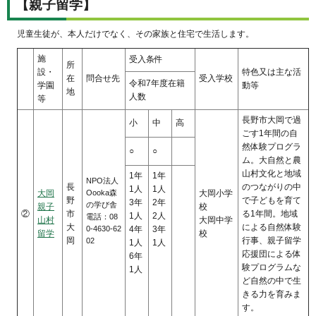
【親子留学】
児童生徒が、本人だけでなく、その家族と住宅で生活します。
施
受入条件
所
設・
特色又は主な活
在
問合せ先
受入学校
令和7年度在籍
学園
動等
地
人数
等
長野市大岡で過
小
中
高
ごす1年間の自
然体験プログラ
○
○
ム。大自然と農
山村文化と地域
1年
1年
NPO法人
長
のつながりの中
1人
1人
大岡
Oooka森
大岡小学
野
で子どもを育て
3年
2年
の学び舎
親子
校
②
市
る1年間。地域
1人
2人
電話：08
山村
大岡中学
大
による自然体験
0-4630-62
4年
3年
留学
校
岡
行事、親子留学
02
1人
1人
応援団による体
6年
験プログラムな
1人
ど自然の中で生
きる力を育みま
す。