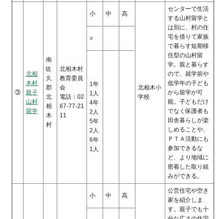
センターで生活
小
中
高
する山村留学と
は別に、村の住
宅を借りて家族
○
で暮らす短期移
住型の山村留
南
学。親と暮らす
佐
北相木村
北相
ので、就学前や
久
教育委員
木村
低学年の子ども
1年
郡
会
北相木小
③
親子
から留学が可
1人
北
電話：02
学校
山村
能。子どもだけ
4年
相
67-77-21
留学
でなく保護者も
2人
木
11
田舎暮らしが楽
5年
村
しめることや、
2人
ＰＴＡ活動にも
6年
参加できるな
1人
ど、より地域に
密着した取り組
みができる。
公営住宅や空き
小
中
高
家を紹介しま
す。親子でも十
分な広さの住宅