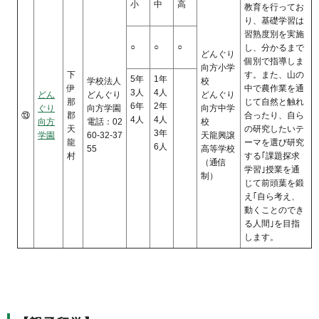
小
中
高
教育を行ってお
り、基礎学習は
習熟度別を実施
○
○
○
し、分かるまで
どんぐり
個別で指導しま
向方小学
下
す。また、山の
5年
1年
学校法人
校
伊
中で農作業を通
3人
4人
どん
どんぐり
どんぐり
那
じて自然と触れ
6年
2年
ぐり
向方学園
向方中学
⑬
郡
合ったり、自ら
4人
4人
向方
電話：02
校
天
の研究したいテ
3年
学園
60-32-37
天龍興譲
龍
ーマを選び研究
6人
55
高等学校
村
する｢課題探求
（通信
学習｣授業を通
制）
じて前頭葉を鍛
え｢自ら考え、
動くことのでき
る人間｣を目指
します。