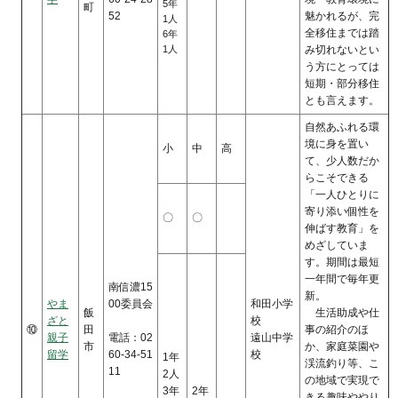
5年
町
52
魅かれるが、完
1人
全移住までは踏
6年
1人
み切れないとい
う方にとっては
短期・部分移住
とも言えます。
自然あふれる環
境に身を置い
小
中
高
て、少人数だか
らこそできる
「一人ひとりに
寄り添い個性を
〇
〇
伸ばす教育」を
めざしていま
す。期間は最短
一年間で毎年更
南信濃15
新。
やま
00委員会
和田小学
飯
生活助成や仕
ざと
校
⑩
田
事の紹介のほ
親子
電話：02
遠山中学
市
か、家庭菜園や
留学
60-34-51
校
1年
渓流釣り等、こ
11
2人
の地域で実現で
3年
2年
きる趣味ややり