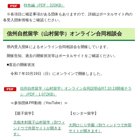
特色編（PDF：320KB）
※各項目に補足事項がある団体もありますので、詳細はポータルサイト内の
各受入団体情報をご確認ください。
信州自然留学（山村留学）オンライン合同相談会
県内受入団体によるオンライン合同相談会を開催しています。
開催告知、過去の開催状況等はポータルサイトをご確認ください。
■直近の開催状況
令和７年10月19日（日）にオンラインで開催しました。
信州自然留学（山村留学）オンライン合同説明会R7.10.19開催チラ
シ（PDF：1,072KB）
≪参加団体PR動画（YouTube）≫
【親子留学】
【センター留学】
北相木村親子山村留学（別ウィ
大岡ひじり学園（別ウィンドウで外部
ンドウで外部サイトが開きま
サイトが開きます）
す）