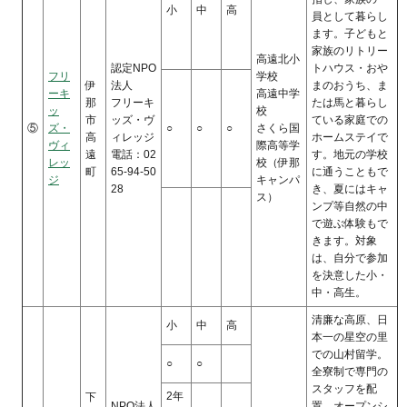
小
中
高
員として暮らし
ます。子どもと
家族のリトリー
高遠北小
認定NPO
トハウス・おや
フリ
学校
伊
法人
まのおうち、ま
ーキ
高遠中学
那
フリーキ
たは馬と暮らし
ッ
校
市
ッズ・ヴ
ている家庭での
⑤
ズ・
○
○
○
さくら国
高
ィレッジ
ホームステイで
ヴィ
際高等学
遠
電話：02
す。地元の学校
レッ
校（伊那
町
65-94-50
に通うこともで
ジ
キャンパ
28
き、夏にはキャ
ス）
ンプ等自然の中
で遊ぶ体験もで
きます。対象
は、自分で参加
を決意した小・
中・高生。
清廉な高原、日
小
中
高
本一の星空の里
での山村留学。
○
○
全寮制で専門の
スタッフを配
2年
下
NPO法人
置。オープンシ