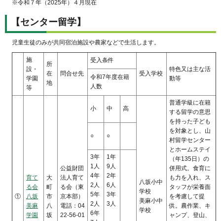
※令和７年（2025年）４月現在
【
センター留学】
児童生徒のみが共同宿泊施設や農家などで生活します。
施
受入条件
所
設・
特色又は主な活
在
問合せ先
受入学校
令和7年度在籍
学園
動等
地
人数
等
普通学級に在籍
小
中
高
する留学の意思
を持った子ども
を対象とし、山
○
○
村留学センター
とホームステイ
3年
1年
（年135日）の
1人
9人
公益財団
併用式。食育に
4年
2年
育て
大
法人育て
も力を入れ、ス
八坂小中
2人
6人
る会
町
る会（東
タッフが栄養面
学校
5年
3年
①
八坂
市
京本部）
を考慮して提
美麻小中
2人
3人
美麻
八
電話：04
供。農作業、キ
学校
6年
学園
坂
22-56-01
ャンプ、登山、