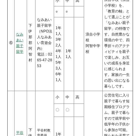
小
中
高
小学校）を、
「教育の軸」と
○
○
して選ぶことが
なみあい
「なみあい親子
下
親子留学
1年
留学」の特徴で
伊
（NPO法
1人
なみ
浪合小学
す。自然豊かな
那
人なみあ
3年
あい
校
環境の中で、四
⑥
郡
い育遊会
2人
親子
阿智中学
季折々のアクテ
阿
内）
4年
1年
留学
校
ィビティを親子
智
電話：02
1人
1人
で楽しみ、お互
村
65-47-28
5年
いの成長を身近
53
3人
に感じられま
6年
す。家族の一生
1人
の思い出になる
暮らしです。
公営住宅に入り
小
中
高
親子で暮らす短
期移住プログラ
〇
〇
ム。親子で暮ら
すので就学前や
低学年の子供か
下
ら参加が可能。
平谷村教
平谷
1年
伊
育委員
限られた子育て