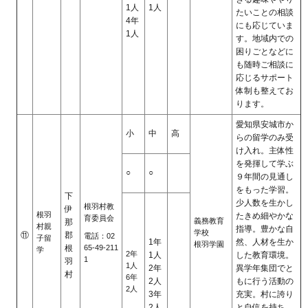
1人
1人
たいことの相談
4年
にも応じていま
1人
す。地域内での
困りごとなどに
も随時ご相談に
応じるサポート
体制も整えてお
ります。
愛知県安城市か
小
中
高
らの留学のみ受
け入れ。主体性
を発揮して学ぶ
○
○
９年間の見通し
をもった学習。
下
少人数を生かし
根羽村教
伊
根羽
たきめ細やかな
育委員会
義務教育
那
村親
指導。豊かな自
学校
⑪
郡
電話：02
子留
1年
然、人材を生か
根羽学園
65-49-211
根
学
2年
1人
した教育環境。
1
羽
1人
2年
異学年集団でと
村
6年
2人
もに行う活動の
2人
3年
充実。村に誇り
2人
と自信を持ち、