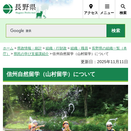
長野県Nagano Prefecture
アクセス
メニュー
検索
ホーム
>
県政情報・統計
>
組織・行財政
>
組織・職員
>
長野県の組織一覧（本
庁）
>
県民の学び支援課紹介
> 信州自然留学（山村留学）について
更新日：2025年11月11日
信州自然留学（山村留学）について