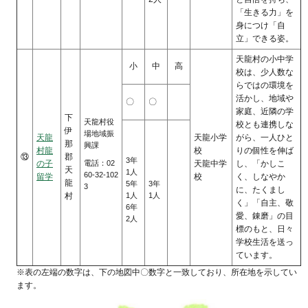
「生きる力」を
身につけ「自
立」できる姿。
天龍村の小中学
小
中
高
校は、少人数な
らではの環境を
活かし、地域や
〇
〇
家庭、近隣の学
下
天龍村役
校とも連携しな
伊
場地域振
天龍
天龍小学
がら、一人ひと
那
興課
村龍
校
りの個性を伸ば
⑬
郡
3年
電話：02
の子
天龍中学
し、「かしこ
天
1人
60-32-102
留学
校
く、しなやか
龍
5年
3年
3
に、たくまし
村
1人
1人
く」「自主、敬
6年
愛、錬磨」の目
2人
標のもと、日々
学校生活を送っ
ています。
※表の左端の数字は、下の地図中〇数字と一致しており、所在地を示してい
ます。