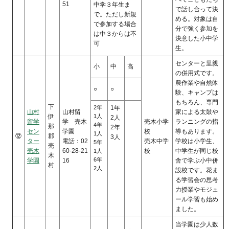
51
中学３年生ま
で話し合って決
で。ただし新規
める。対象は自
で参加する場合
分で強く参加を
は中３からは不
決意した小中学
可
生。
センターと里親
小
中
高
の併用式です。
農作業や自然体
○
○
験、キャンプは
もちろん、専門
下
2年
1年
山村
山村留
家による太鼓や
伊
1人
2人
留学
学 売木
売木小学
ランニングの指
4年
那
2年
セン
学園
校
導もあります。
1人
⑫
郡
3人
ター
電話：02
売木中学
学校は小学生、
5年
売
売木
60-28-21
校
中学生が同じ校
1人
木
6年
学園
16
舎で学ぶ小中併
村
2人
設校です。花ま
る学習会の思考
力授業やモジュ
ール学習も始め
ました。
当学園は少人数