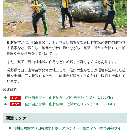
山村留学とは、都市部の子どもたちが自然豊かな農山村地域の共同宿泊施設
や農家などで暮らし、地元の学校に通いながら、長期（通常１年間）で自然
体験や生活体験をする取組です。
また、親子で農山村地域の住宅などに転居して暮らす方式もあります。
長野県では、山村留学発祥の地として、信州の豊かな自然環境を活かした活
動を全国に広く発信するため、「信州自然留学」と名付け、取組を推進して
います。
関連資料
信州自然留学（山村留学）紹介チラシ（PDF：1,622KB）
信州自然留学（山村留学）に関するQ＆A（PDF：160KB）
関連リンク
信州自然留学（山村留学）ポータルサイト（別ウィンドウで外部サイ