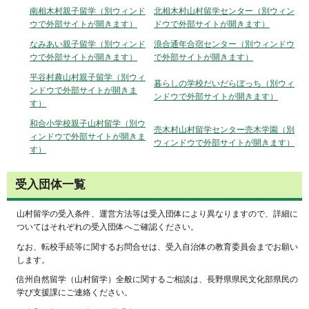
南相木村親子留学（別ウィンド
北相木村山村留学センター（別ウィン
ウで外部サイトが開きます）
ドウで外部サイトが開きます）
なみあい親子留学（別ウィンド
浪合通年合宿センター（別ウィンドウ
ウで外部サイトが開きます）
で外部サイトが開きます）
平谷村農山村親子留学（別ウィ
暮らしの学校だいだらぼっち（別ウィ
ンドウで外部サイトが開きま
ンドウで外部サイトが開きます）
す）
和合小学校親子山村留学（別ウ
売木村山村留学センター売木学園（別
ィンドウで外部サイトが開きま
ウィンドウで外部サイトが開きます）
す）
受入団体一覧
山村留学の受入条件、運営方法等は受入団体により異なりますので、詳細に
ついてはそれぞれの受入団体へご確認ください。
なお、転校手続等に関するお問合せは、受入自治体の教育委員会までお願い
します。
信州自然留学（山村留学）全般に関するご相談は、長野県県民文化部県民の
学び支援課にご連絡ください。