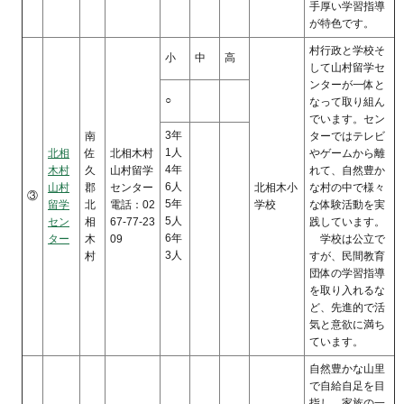
手厚い学習指導
が特色です。
村行政と学校そ
小
中
高
して山村留学セ
ンターが一体と
○
なって取り組ん
でいます。セン
3年
南
ターではテレビ
1人
北相
佐
北相木村
やゲームから離
4年
木村
久
山村留学
れて、自然豊か
6人
山村
郡
センター
北相木小
な村の中で様々
③
5年
留学
北
電話：02
学校
な体験活動を実
5人
セン
相
67-77-23
践しています。
6年
ター
木
09
学校は公立で
3人
村
すが、民間教育
団体の学習指導
を取り入れるな
ど、先進的で活
気と意欲に満ち
ています。
自然豊かな山里
で自給自足を目
指し、家族の一