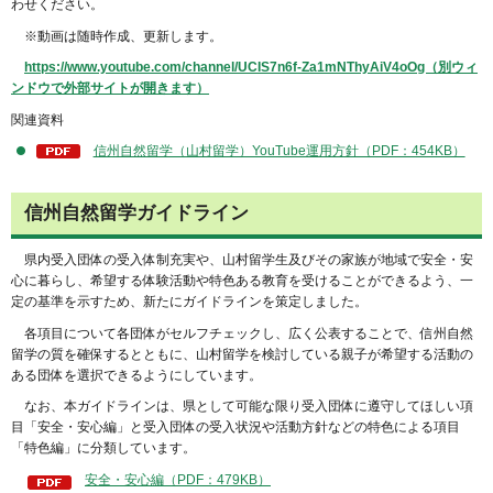
わせください。
※動画は随時作成、更新します。
https://www.youtube.com/channel/UCIS7n6f-Za1mNThyAiV4oOg（別ウィ
ンドウで外部サイトが開きます）
関連資料
信州自然留学（山村留学）YouTube運用方針（PDF：454KB）
信州自然留学ガイドライン
県内受入団体の受入体制充実や、山村留学生及びその家族が地域で安全・安
心に暮らし、希望する体験活動や特色ある教育を受けることができるよう、一
定の基準を示すため、新たにガイドラインを策定しました。
各項目について各団体がセルフチェックし、広く公表することで、信州自然
留学の質を確保するとともに、山村留学を検討している親子が希望する活動の
ある団体を選択できるようにしています。
なお、本ガイドラインは、県として可能な限り受入団体に遵守してほしい項
目「安全・安心編」と受入団体の受入状況や活動方針などの特色による項目
「特色編」に分類しています。
安全・安心編（PDF：479KB）