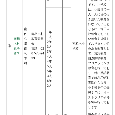
○
です。小学校
は、小規模で一
人一人に目の行
き届いた教育を
行なっていると
南
ともに、毎日自
1年
佐
南相木村
校給食でおいし
1人
南相
久
教育委員
い給食を提供し
2年
木村
郡
会
南相木小
ております。特
④
3人
親子
南
電話：02
学校
色ある教育とし
3年
留学
相
67-78-24
て、英語教育・
4人
木
33
自然体験教育・
4年
村
プログラミング
5人
教育を行ってお
5年
り、特に英語教
3人
育ではALTが保
6年
育園から入り、
2人
小学校６年の最
終学年に、オー
ストラリア研修
を毎年行ってお
ります。
浪合学校（浪合