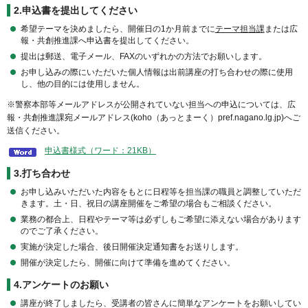
2.申込書を提出してください
希望テーマを決めましたら、開催日の1か月前までに
テーマ担当課
または広
報・共創推進課へ申込書を提出してください。
提出は郵送、電子メール、FAXのいずれかの方法でお願いします。
お申し込みの際にいただいた個人情報は出前講座の打ち合わせの際に使用
し、他の目的には使用しません。
※警察本部等メールアドレスが公開されていない担当への申込については、広
報・共創推進課宛メールアドレス(koho（あっとまーく）pref.nagano.lg.jp)へご
送信ください。
申込書様式（ワード：21KB）
3.打ち合わせ
お申し込みいただいた内容をもとに日程等を担当課の職員と調整していただ
きます。土・日、祝日の講座開催をご希望の場合もご相談ください。
業務の都合上、日程やテーマ等は必ずしもご希望に添えない場合があります
のでご了承ください。
実施が決定した場合、後日開催決定通知書をお送りします。
開催が決定したら、開催に向けて準備を進めてください。
4.アンケートのお願い
講座が終了しましたら、受講者の皆さんに簡単なアンケートをお願いしてい