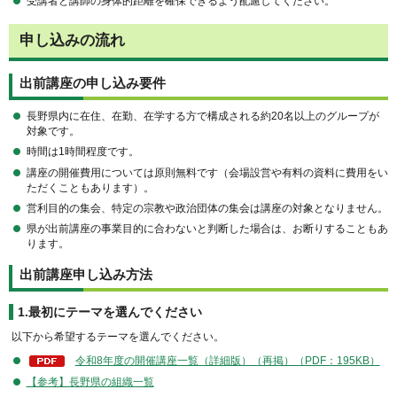
受講者と講師の身体的距離を確保できるよう配慮してください。
申し込みの流れ
出前講座の申し込み要件
長野県内に在住、在勤、在学する方で構成される約20名以上のグループが
対象です。
時間は1時間程度です。
講座の開催費用については原則無料です（会場設営や有料の資料に費用をい
ただくこともあります）。
営利目的の集会、特定の宗教や政治団体の集会は講座の対象となりません。
県が出前講座の事業目的に合わないと判断した場合は、お断りすることもあ
ります。
出前講座申し込み方法
1.最初にテーマを選んでください
以下から希望するテーマを選んでください。
令和8年度の開催講座一覧（詳細版）（再掲）（PDF：195KB）
【参考】長野県の組織一覧