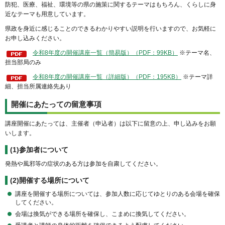
防犯、医療、福祉、環境等の県の施策に関するテーマはもちろん、くらしに身
近なテーマも用意しています。
県政を身近に感じることのできるわかりやすい説明を行いますので、お気軽に
お申し込みください。
令和8年度の開催講座一覧（簡易版）（PDF：99KB）
※テーマ名、
担当部局のみ
令和8年度の開催講座一覧（詳細版）（PDF：195KB）
※テーマ詳
細、担当所属連絡先あり
開催にあたっての留意事項
講座開催にあたっては、主催者（申込者）は以下に留意の上、申し込みをお願
いします。
(1)参加者について
発熱や風邪等の症状のある方は参加を自粛してください。
(2)開催する場所について
講座を開催する場所については、参加人数に応じてゆとりのある会場を確保
してください。
会場は換気ができる場所を確保し、こまめに換気してください。