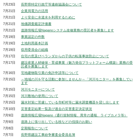
7月23日
長野県特定行政庁等連絡協議会について
7月21日
企業局電力の活用
7月21日
より安全に水道水を利用するために
7月21日
地価調査鑑定評価書
7月21日
道路情報広場Naganoシステム改修業務の受託者を募集します
7月19日
事業認定の件数
7月19日
土地利用基本計画
7月19日
収用委員会の組織
7月17日
住宅の窓及びベランダからの子供の転落事故防止について
7月17日
建設産業人材確保・育成事業（魅力発信プラットフォーム構築）業務の受
託者を募集します
7月16日
宅地建物取引業の免許申請等について
7月15日
～地域の川を守る活動に参加しませんか～「河川モニター」を募集してい
ます
7月15日
河川モニターについて
7月15日
河川敷地の使用について
7月15日
漏水対策に苦慮している市町村等に漏水調査機器を貸し出します
7月10日
災害査定結果一覧及び過去の災害査定決定状況
7月9日
道路情報広場Nagano（通行規制情報、異常の通報、ライブカメラ等）
7月9日
道路上に張り出している枝などの伐採のお願い
7月8日
定期報告について
7月7日
長野県建設工事紛争審査会委員名簿