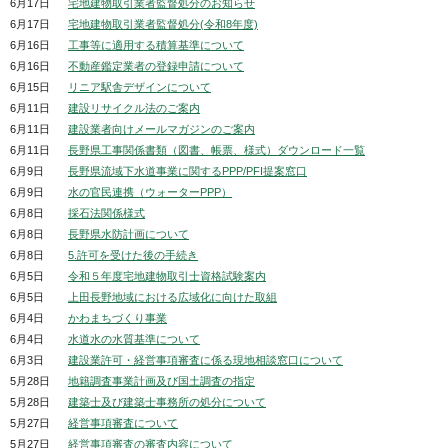
6月17日
宅地建物取引業者監督処分のお知らせ
6月17日
宅地建物取引業者監督処分(令和8年度)
6月16日
工事等に適用する積算基準について
6月16日
不動産鑑定業者の登録申請について
6月15日
リニア駅舎デザインについて
6月11日
建設リサイクル法のご案内
6月11日
建設業者向けメールマガジンのご案内
6月11日
長野県工事関係書類（図書、帳票、様式）ダウンロード一覧
6月9日
長野県流域下水道事業に関するPPP/PFI提案窓口
6月9日
水の官民連携（ウォーターPPP）
6月8日
採石法関係様式
6月8日
長野県水防計画について
6月8日
5.許可を受けた後の手続き
6月5日
令和５年度宅地建物取引士資格試験案内
6月5日
上田長野地域における広域化に向けた取組
6月4日
かわまちづくり事業
6月4日
水道水の水質基準について
6月3日
建設業許可・経営事項審査に係る現地相談窓口について
5月28日
地籍調査事業計画及び国土調査の指定
5月28日
建築士及び建築士事務所の処分について
5月27日
経営事項審査について
5月27日
経営事項審査の審査内容について