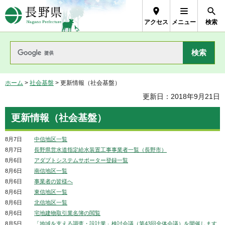
長野県Nagano Prefecture
アクセス
メニュー
検索
ホーム
>
社会基盤
> 更新情報（社会基盤）
更新日：2018年9月21日
更新情報（社会基盤）
8月7日
中信地区一覧
8月7日
長野県営水道指定給水装置工事事業者一覧（長野市）
8月6日
アダプトシステムサポーター登録一覧
8月6日
南信地区一覧
8月6日
事業者の皆様へ
8月6日
東信地区一覧
8月6日
北信地区一覧
8月6日
宅地建物取引業名簿の閲覧
8月5日
「地域を支える調査・設計業」検討会議（第43回全体会議）を開催します