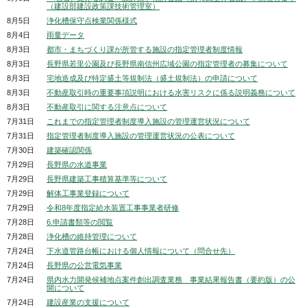
（建設部建設政策課技術管理室）
8月5日
浄化槽保守点検業関係様式
8月4日
雨量データ
8月3日
都市・まちづくり課が所管する施設の指定管理者制度情報
8月3日
長野県若里公園及び長野県南信州広域公園の指定管理者の募集について
8月3日
宅地造成及び特定盛土等規制法（盛土規制法）の申請について
8月3日
不動産取引時の重要事項説明における水害リスクに係る説明義務について
8月3日
不動産取引に関する注意点について
7月31日
これまでの指定管理者制度導入施設の管理運営状況について
7月31日
指定管理者制度導入施設の管理運営状況の公表について
7月30日
建築確認関係
7月29日
長野県の水道事業
7月29日
長野県建築工事積算基準等について
7月29日
解体工事業登録について
7月29日
令和8年度指定給水装置工事事業者研修
7月28日
6.申請書類等の閲覧
7月28日
浄化槽の維持管理について
7月24日
下水道管路台帳における個人情報について（問合せ先）
7月24日
長野県の公営電気事業
7月24日
県内水力開発候補地点案件創出調査業務 事業結果報告書（要約版）の公
開について
7月24日
建設産業の支援について