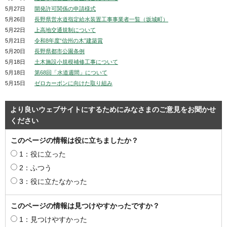
5月27日
開発許可関係の申請様式
5月26日
長野県営水道指定給水装置工事事業者一覧（坂城町）
5月22日
上高地交通規制について
5月21日
令和8年度“信州の木”建築賞
5月20日
長野県都市公園条例
5月18日
土木施設小規模補修工事について
5月18日
第68回「水道週間」について
5月15日
ゼロカーボンに向けた取り組み
より良いウェブサイトにするためにみなさまのご意見をお聞かせ
ください
このページの情報は役に立ちましたか？
1：役に立った
2：ふつう
3：役に立たなかった
このページの情報は見つけやすかったですか？
1：見つけやすかった