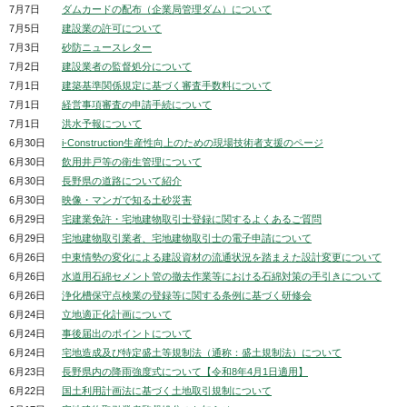
7月7日
ダムカードの配布（企業局管理ダム）について
7月5日
建設業の許可について
7月3日
砂防ニュースレター
7月2日
建設業者の監督処分について
7月1日
建築基準関係規定に基づく審査手数料について
7月1日
経営事項審査の申請手続について
7月1日
洪水予報について
6月30日
i-Construction生産性向上のための現場技術者支援のページ
6月30日
飲用井戸等の衛生管理について
6月30日
長野県の道路について紹介
6月30日
映像・マンガで知る土砂災害
6月29日
宅建業免許・宅地建物取引士登録に関するよくあるご質問
6月29日
宅地建物取引業者、宅地建物取引士の電子申請について
6月26日
中東情勢の変化による建設資材の流通状況を踏まえた設計変更について
6月26日
水道用石綿セメント管の撤去作業等における石綿対策の手引きについて
6月26日
浄化槽保守点検業の登録等に関する条例に基づく研修会
6月24日
立地適正化計画について
6月24日
事後届出のポイントについて
6月24日
宅地造成及び特定盛土等規制法（通称：盛土規制法）について
6月23日
長野県内の降雨強度式について【令和8年4月1日適用】
6月22日
国土利用計画法に基づく土地取引規制について