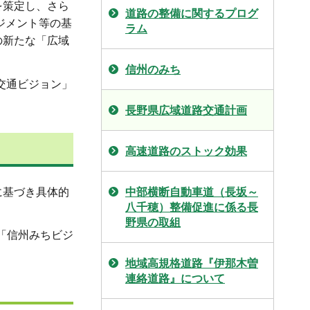
を策定し、さら
道路の整備に関するプログ
ジメント等の基
ラム
の新たな「広域
信州のみち
交通ビジョン」
長野県広域道路交通計画
高速道路のストック効果
に基づき具体的
中部横断自動車道（長坂～
八千穂）整備促進に係る長
野県の取組
「信州みちビジ
地域高規格道路『伊那木曽
連絡道路』について