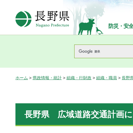
長野県Nagano Prefecture
防災・安
ホーム
>
県政情報・統計
>
組織・行財政
>
組織・職員
>
長野
長野県 広域道路交通計画