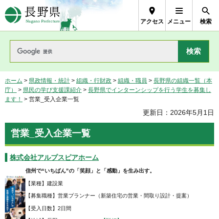
長野県Nagano Prefecture
アクセス
メニュー
検索
ホーム
>
県政情報・統計
>
組織・行財政
>
組織・職員
>
長野県の組織一覧（本
庁）
>
県民の学び支援課紹介
>
長野県でインターンシップを行う学生を募集し
ます！
> 営業_受入企業一覧
更新日：2026年5月1日
営業_受入企業一覧
株式会社アルプスピアホーム
信州で“いちばん”の「笑顔」と「感動」を生み出す。
【業種】建設業
【募集職種】営業プランナー（新築住宅の営業・間取り設計・提案）
【受入日数】2日間