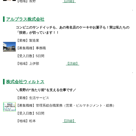
【地域】長野
【詳細】
.
アルプラス株式会社
コンビニのサンドイッチも、あの有名店のケーキやお菓子も！実は私たちの
「技術」が切っています！！
【業種】製造業
【募集職種】事務職
【受入日数】5日間
【地域】上伊那
【詳細】
.
株式会社ウィルトス
＼長野の“当たり前”を支える仕事です／
【業種】生活サービス
【募集職種】管理系総合職業務（営業・ビルマネジメント・総務）
【受入日数】5日間
【地域】松本
【詳細】
.