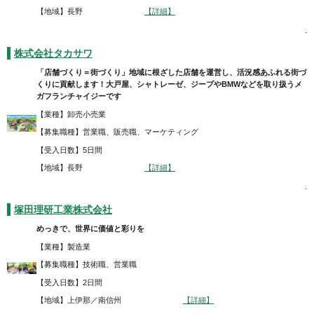
【地域】長野
【詳細】
.
株式会社タカサワ
「店舗づくり＝街づくり」地域に根ざした店舗を運営し、活況感あふれる街づ
くりに貢献します！大戸屋、シャトレーゼ、ジープやBMWなどを取り扱うメ
ガフランチャイジーです
【業種】卸売小売業
【募集職種】営業職、販売職、マーケティング
【受入日数】5日間
【地域】長野
【詳細】
.
塚田理研工業株式会社
めっきで、世界に価値と彩りを
【業種】製造業
【募集職種】技術職、営業職
【受入日数】2日間
【地域】上伊那／南信州
【詳細】