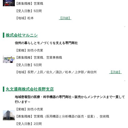
【募集職種】営業職
【受入日数】5日間
【地域】松本
【詳細】
.
株式会社マルニシ
信州の暮らしとモノづくりを支える専門商社
【業種】卸売小売業
【募集職種】営業職、営業事務職
【受入日数】5日間
【地域】長野／上田／佐久／諏訪／松本／上伊那／南信州
【詳細】
.
丸文通商株式会社長野支店
地域密着型の医療・科学機器の専門商社～販売からメンテナンスまで一貫して
行います～
【業種】卸売小売業
【募集職種】営業職（医用機器と分析機器の販売・提案）、技術職
【受入日数】2日間