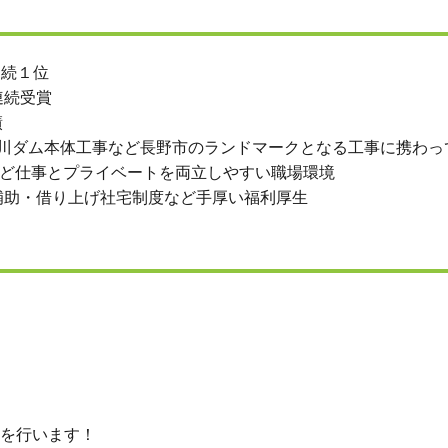
連続１位
連続受賞
績
浅川ダム本体工事など長野市のランドマークとなる工事に携わっ
など仕事とプライベートを両立しやすい職場環境
補助・借り上げ社宅制度など手厚い福利厚生
明を行います！