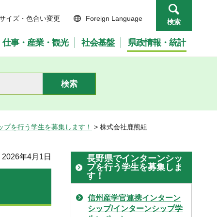
サイズ・色合い変更
Foreign Language
検索
仕事・産業・観光
社会基盤
県政情報・統計
ップを行う学生を募集します！
> 株式会社鹿熊組
2026年4月1日
長野県でインターンシッ
プを行う学生を募集しま
す！
信州産学官連携インターン
シップ/インターンシップ学