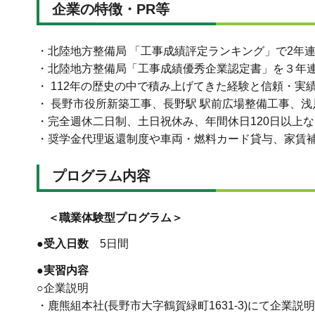
企業の特徴・PR等
・北陸地方整備局 「工事成績評定ランキング」で2年
・北陸地方整備局「工事成績優秀企業認定書」を３年
・ 112年の歴史の中で積み上げてきた経験と信頼・実
・ 長野市役所新築工事、長野駅 駅前広場整備工事、
・完全週休二日制、土日祝休み、年間休日120日以上
・奨学金代理返還制度や車両・燃料カード貸与、家賃
プログラム内容
＜職業体験型プログラム＞
●受入日数
5日間
●実習内容
○企業説明
・鹿熊組本社(長野市大字鶴賀緑町1631-3)にて企業説