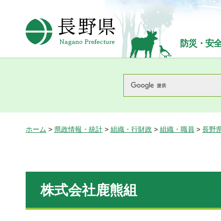
長野県Nagano Prefecture
防災・安
ホーム
>
県政情報・統計
>
組織・行財政
>
組織・職員
>
長野
株式会社鹿熊組