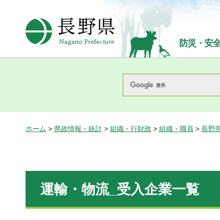
長野県Nagano Prefecture
防災・安
ホーム
>
県政情報・統計
>
組織・行財政
>
組織・職員
>
長野
運輸・物流_受入企業一覧