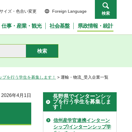
サイズ・色合い変更
Foreign Language
検索
仕事・産業・観光
社会基盤
県政情報・統計
ップを行う学生を募集します！
> 運輸・物流_受入企業一覧
2026年4月1日
長野県でインターンシッ
プを行う学生を募集しま
す！
信州産学官連携インターン
シップ/インターンシップ学