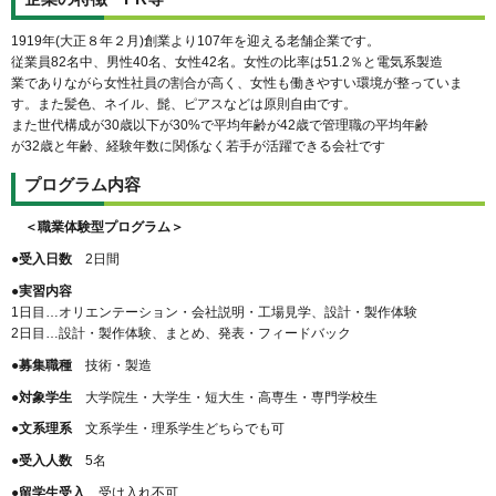
1919年(大正８年２月)創業より107年を迎える老舗企業です。
従業員82名中、男性40名、女性42名。女性の比率は51.2％と電気系製造
業でありながら女性社員の割合が高く、女性も働きやすい環境が整っていま
す。また髪色、ネイル、髭、ピアスなどは原則自由です。
また世代構成が30歳以下が30%で平均年齢が42歳で管理職の平均年齢
が32歳と年齢、経験年数に関係なく若手が活躍できる会社です
プログラム内容
＜職業体験型プログラム＞
●受入日数
2日間
●実習内容
1日目…オリエンテーション・会社説明・工場見学、設計・製作体験
2日目…設計・製作体験、まとめ、発表・フィードバック
●募集職種
技術・製造
●対象学生
大学院生・大学生・短大生・高専生・専門学校生
●文系理系
文系学生・理系学生どちらでも可
●受入人数
5名
●留学生受入
受け入れ不可