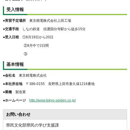
受入情報
●実習予定場所
東京精電株式会社上田工場
●交通手段
しなの鉄道 信濃国分寺駅から徒歩15分
●受入日程
①8月19日から20日
②8月中で2日間
③
基本情報
●会社名
東京精電株式会社
●本社所在地
〒386-0155 長野県上田市蒼久保1216番地
●業種
製造業
●ホームページ
http://www.tokyo-seiden.co.jp/
お問い合わせ
県民文化部県民の学び支援課