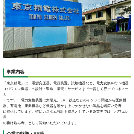
.
事業内容
「東京精電」は、電源変圧器、電源装置、試験機器など、電力変換を行う機器
（パワエレ機器）の設計・製造・販売・サービスまで一貫して行っているメー
カ
ーです。 電力変換装置は太陽光、EV、鉄道などのインフラ関連から医療機
器、畜電池、産業機器など機器を動かす上で欠かせない製品を幅広い分野
に提供しています。特にカスタム設計を得意としている為業界では「パワエレ
界
の駆け込み寺」として認知いただいています。
企業の特徴・PR等