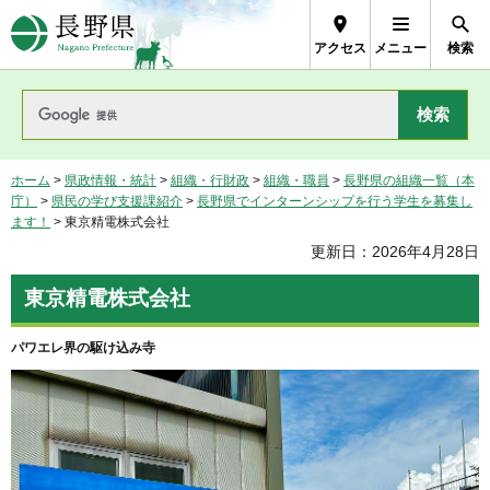
長野県Nagano Prefecture
アクセス
メニュー
検索
ホーム
>
県政情報・統計
>
組織・行財政
>
組織・職員
>
長野県の組織一覧（本
庁）
>
県民の学び支援課紹介
>
長野県でインターンシップを行う学生を募集し
ます！
> 東京精電株式会社
更新日：2026年4月28日
東京精電株式会社
パワエレ界の駆け込み寺