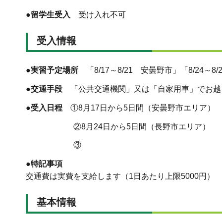
●留学生受入
受け入れ不可
受入情報
●実習予定場所
「8/17～8/21 安曇野市」「8/24～8
●交通手段
「公共交通機関」又は「自家用車」でお越
●受入日程
①8月17日から5日間（安曇野市エリア）
②8月24日から5日間（長野市エリア）
③
●特記事項
交通費は実費を支給します（1日あたり上限5000円）
基本情報