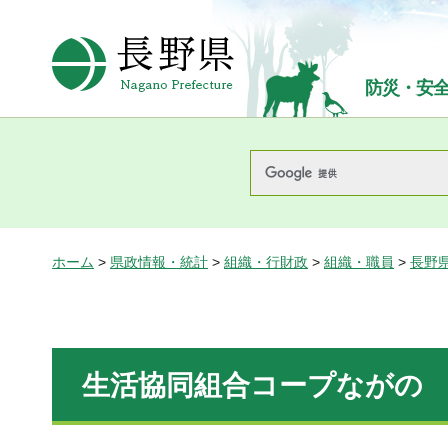
長野県Nagano Prefecture
防災・安
ホーム
>
県政情報・統計
>
組織・行財政
>
組織・職員
>
長野
生活協同組合コープながの