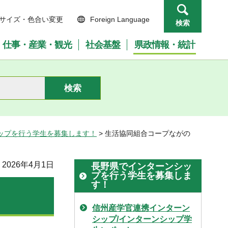
サイズ・色合い変更
Foreign Language
検索
仕事・産業・観光
社会基盤
県政情報・統計
ップを行う学生を募集します！
> 生活協同組合コープながの
2026年4月1日
長野県でインターンシッ
プを行う学生を募集しま
す！
信州産学官連携インターン
シップ/インターンシップ学