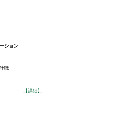
ーション
計職
】長野
【詳細】