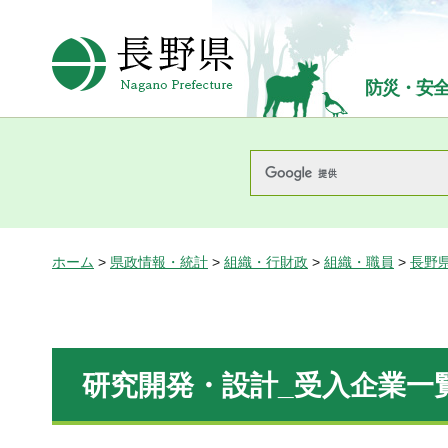
長野県Nagano Prefecture
防災・安
ホーム
>
県政情報・統計
>
組織・行財政
>
組織・職員
>
長野
研究開発・設計_受入企業一