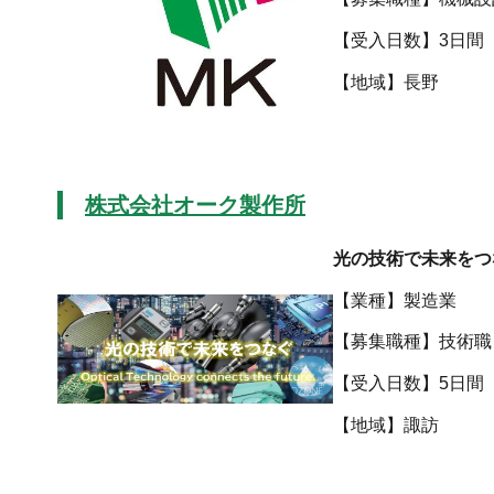
【受入日数】3日間
【地域
株式会社オーク製作所
光の技術で未来をつ
【業種】製造業
【募集職種】技術職
【受入日数】5日間
【地域